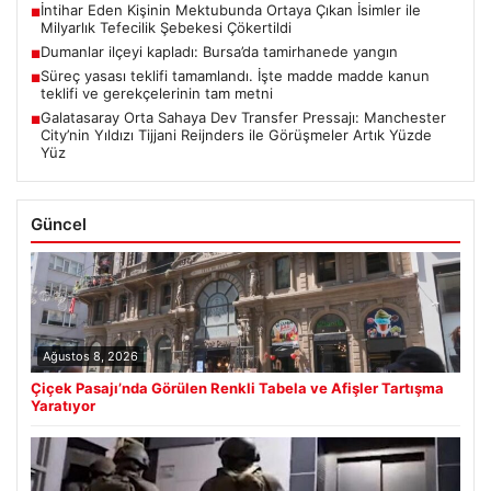
İntihar Eden Kişinin Mektubunda Ortaya Çıkan İsimler ile
■
Milyarlık Tefecilik Şebekesi Çökertildi
Dumanlar ilçeyi kapladı: Bursa’da tamirhanede yangın
■
Süreç yasası teklifi tamamlandı. İşte madde madde kanun
■
teklifi ve gerekçelerinin tam metni
Galatasaray Orta Sahaya Dev Transfer Pressajı: Manchester
■
City’nin Yıldızı Tijjani Reijnders ile Görüşmeler Artık Yüzde
Yüz
Güncel
Ağustos 8, 2026
Çiçek Pasajı’nda Görülen Renkli Tabela ve Afişler Tartışma
Yaratıyor