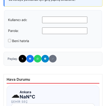
Kullanıcı adı:
Parola:
Beni hatırla
Paylaş:
Hava Durumu
☁
Ankara
NaN°C
ŞEHIR SEÇ