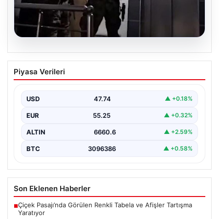
07.08.2026
İntihar Eden Kişinin Mektubunda Ortaya
Piyasa Verileri
Çıkan İsimler ile Milyarlık Tefecilik
Şebekesi Çökertildi
USD
47.74
▲ +0.18%
Elazığ'da, tefecilere borçlandığını belirterek yaşamına
son veren bir vatandaşın geride bıraktığı mektupta yer
EUR
55.25
▲ +0.32%
alan…
ALTIN
6660.6
▲ +2.59%
BTC
3096386
▲ +0.58%
Son Eklenen Haberler
Çiçek Pasajı’nda Görülen Renkli Tabela ve Afişler Tartışma
■
Yaratıyor