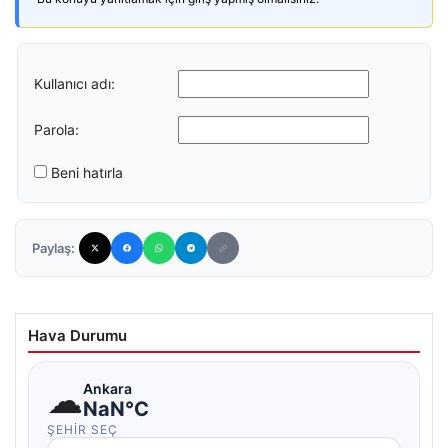
Kullanıcı adı:
Parola:
Beni hatırla
Paylaş:
Hava Durumu
☁
Ankara
NaN°C
ŞEHIR SEÇ