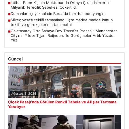
İntihar Eden Kişinin Mektubunda Ortaya Çıkan İsimler ile
■
Milyarlık Tefecilik Şebekesi Çökertildi
Dumanlar ilçeyi kapladı: Bursa’da tamirhanede yangın
■
Süreç yasası teklifi tamamlandı. İşte madde madde kanun
■
teklifi ve gerekçelerinin tam metni
Galatasaray Orta Sahaya Dev Transfer Pressajı: Manchester
■
City’nin Yıldızı Tijjani Reijnders ile Görüşmeler Artık Yüzde
Yüz
Güncel
Ağustos 8, 2026
Çiçek Pasajı’nda Görülen Renkli Tabela ve Afişler Tartışma
Yaratıyor