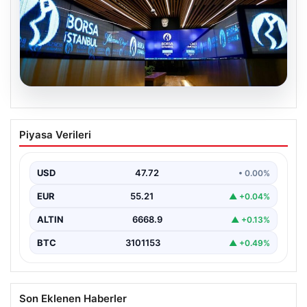
09.08.2026
Yatırım araçlarının haftalık performansı
Piyasa Verileri
nasıl oldu?
USD
47.72
• 0.00%
EUR
55.21
▲ +0.04%
ALTIN
6668.9
▲ +0.13%
BTC
3101153
▲ +0.49%
Son Eklenen Haberler