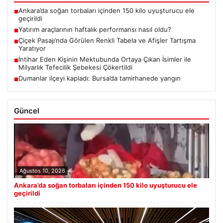
Ankara’da soğan torbaları içinden 150 kilo uyuşturucu ele
■
geçirildi
Yatırım araçlarının haftalık performansı nasıl oldu?
■
Çiçek Pasajı’nda Görülen Renkli Tabela ve Afişler Tartışma
■
Yaratıyor
İntihar Eden Kişinin Mektubunda Ortaya Çıkan İsimler ile
■
Milyarlık Tefecilik Şebekesi Çökertildi
Dumanlar ilçeyi kapladı: Bursa’da tamirhanede yangın
■
Güncel
Ağustos 10, 2026
Ankara’da soğan torbaları içinden 150 kilo uyuşturucu ele
geçirildi