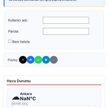
Kullanıcı adı:
Parola:
Beni hatırla
Paylaş:
Hava Durumu
☁
Ankara
NaN°C
ŞEHIR SEÇ