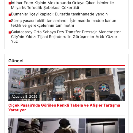
İntihar Eden Kişinin Mektubunda Ortaya Çıkan İsimler ile
■
Milyarlık Tefecilik Şebekesi Çökertildi
Dumanlar ilçeyi kapladı: Bursa’da tamirhanede yangın
■
Süreç yasası teklifi tamamlandı. İşte madde madde kanun
■
teklifi ve gerekçelerinin tam metni
Galatasaray Orta Sahaya Dev Transfer Pressajı: Manchester
■
City’nin Yıldızı Tijjani Reijnders ile Görüşmeler Artık Yüzde
Yüz
Güncel
Ağustos 8, 2026
Çiçek Pasajı’nda Görülen Renkli Tabela ve Afişler Tartışma
Yaratıyor