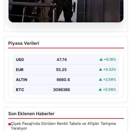
07.08.2026
İntihar Eden Kişinin Mektubunda Ortaya
Piyasa Verileri
Çıkan İsimler ile Milyarlık Tefecilik
Şebekesi Çökertildi
USD
47.74
▲ +0.18%
Elazığ'da, tefecilere borçlandığını belirterek yaşamına
son veren bir vatandaşın geride bıraktığı mektupta yer
EUR
55.25
▲ +0.32%
alan…
ALTIN
6660.6
▲ +2.59%
BTC
3096386
▲ +0.58%
Son Eklenen Haberler
Çiçek Pasajı’nda Görülen Renkli Tabela ve Afişler Tartışma
■
Yaratıyor