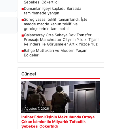
Şebekesi Çökertildi
Dumanlar ilçeyi kapladı: Bursa’da
■
tamirhanede yangın
Süreç yasası teklifi tamamlandı. İşte
■
madde madde kanun teklifi ve
gerekçelerinin tam metni
Galatasaray Orta Sahaya Dev Transfer
■
Pressajı: Manchester City’nin Yıldızı Tijjani
Reijnders ile Görüşmeler Artık Yüzde Yüz
Bahçe Mutfakları ve Modern Yaşam
■
Bölgeleri
Güncel
Ağustos 7, 2026
İntihar Eden Kişinin Mektubunda Ortaya
Çıkan İsimler ile Milyarlık Tefecilik
Şebekesi Çökertildi