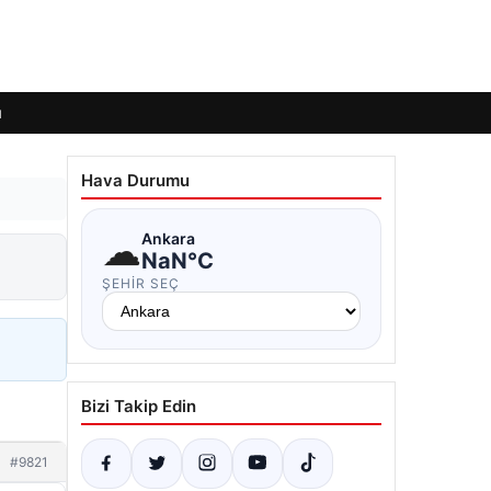
ı
Hava Durumu
☁
Ankara
NaN°C
ŞEHIR SEÇ
Bizi Takip Edin
#9821