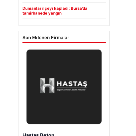
Dumanlar ilçeyi kapladı: Bursa’da
tamirhanede yangın
Son Eklenen Firmalar
Enes Kaplan Avukatlık Bürosu