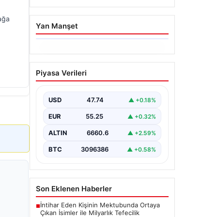
zağa
Yan Manşet
06.08.2026
Dumanlar ilçeyi kapladı:
Piyasa Verileri
Bursa’da tamirhanede
yangın
USD
47.74
▲ +0.18%
EUR
55.25
▲ +0.32%
ALTIN
6660.6
▲ +2.59%
BTC
3096386
▲ +0.58%
Son Eklenen Haberler
İntihar Eden Kişinin Mektubunda Ortaya
■
Çıkan İsimler ile Milyarlık Tefecilik