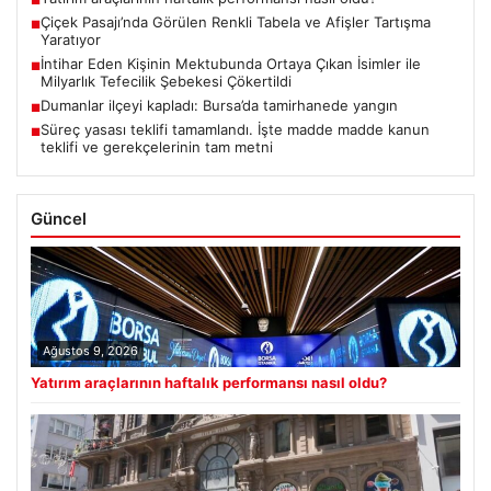
■
Çiçek Pasajı’nda Görülen Renkli Tabela ve Afişler Tartışma
■
Yaratıyor
İntihar Eden Kişinin Mektubunda Ortaya Çıkan İsimler ile
■
Milyarlık Tefecilik Şebekesi Çökertildi
Dumanlar ilçeyi kapladı: Bursa’da tamirhanede yangın
■
Süreç yasası teklifi tamamlandı. İşte madde madde kanun
■
teklifi ve gerekçelerinin tam metni
Güncel
Ağustos 9, 2026
Yatırım araçlarının haftalık performansı nasıl oldu?