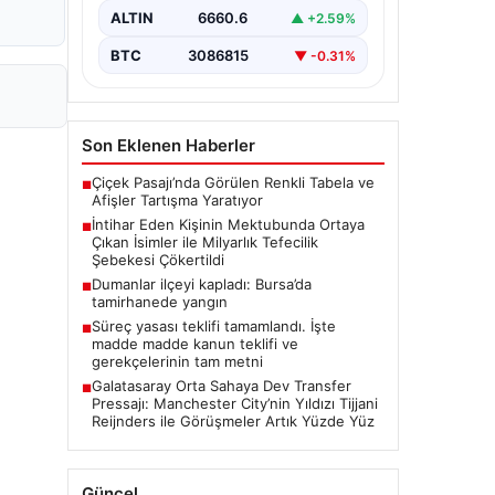
belirterek yaşamına son veren bir
ALTIN
6660.6
▲ +2.59%
vatandaşın geride bıraktığı mektupta
yer alan…
BTC
3086815
▼ -0.31%
Son Eklenen Haberler
Çiçek Pasajı’nda Görülen Renkli Tabela ve
■
Afişler Tartışma Yaratıyor
İntihar Eden Kişinin Mektubunda Ortaya
■
Çıkan İsimler ile Milyarlık Tefecilik
Şebekesi Çökertildi
Dumanlar ilçeyi kapladı: Bursa’da
■
tamirhanede yangın
Süreç yasası teklifi tamamlandı. İşte
■
madde madde kanun teklifi ve
gerekçelerinin tam metni
Galatasaray Orta Sahaya Dev Transfer
■
Pressajı: Manchester City’nin Yıldızı Tijjani
Reijnders ile Görüşmeler Artık Yüzde Yüz
Güncel