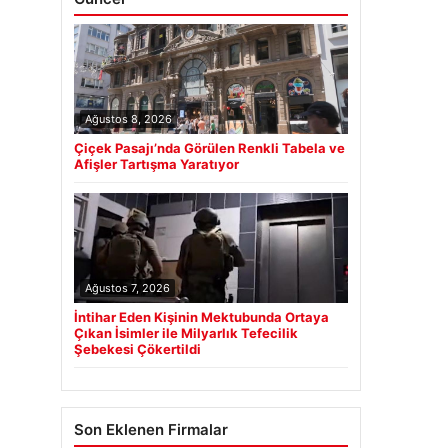
Ağustos 8, 2026
Çiçek Pasajı’nda Görülen Renkli Tabela ve
Afişler Tartışma Yaratıyor
Ağustos 7, 2026
İntihar Eden Kişinin Mektubunda Ortaya
Çıkan İsimler ile Milyarlık Tefecilik
Şebekesi Çökertildi
Son Eklenen Firmalar