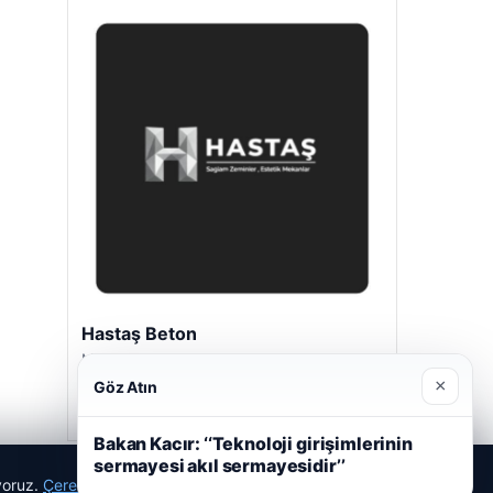
Hastaş Beton
Mayıs 26, 2026
×
Göz Atın
Bakan Kacır: ‘‘Teknoloji girişimlerinin
sermayesi akıl sermayesidir’’
ıyoruz.
Çerez Politikamız
Reddet
Kabul Et