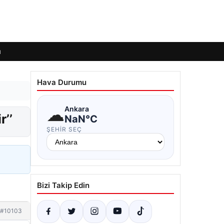
ı
Hava Durumu
☁
Ankara
r’’
NaN°C
ŞEHIR SEÇ
Bizi Takip Edin
#10103