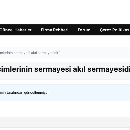
Güncel Haberler
Firma Rehberi
Forum
Çerez Politikas
imlerinin sermayesi akıl sermayesidir’’
işimlerinin sermayesi akıl sermayesidi
min
tarafından güncellenmiştir.