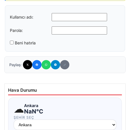
Kullanıcı adı:
Parola:
Beni hatırla
Paylaş:
Hava Durumu
☁
Ankara
NaN°C
ŞEHIR SEÇ