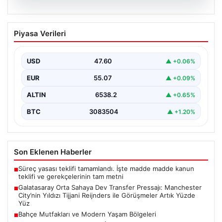
05.08.2026
Galatasaray Orta Sahaya Dev Transfer
Piyasa Verileri
Pressajı: Manchester City’nin Yıldızı
Tijjani Reijnders ile Görüşmeler Artık
Yüzde Yüz
USD
47.60
▲ +0.06%
Galatasaray, yeni sezon için olası transfer planlarında
EUR
55.07
▲ +0.09%
orta saha bölgesine güçlü bir takviye yapma…
ALTIN
6538.2
▲ +0.65%
BTC
3083504
▲ +1.20%
Son Eklenen Haberler
Süreç yasası teklifi tamamlandı. İşte madde madde kanun
■
teklifi ve gerekçelerinin tam metni
Galatasaray Orta Sahaya Dev Transfer Pressajı: Manchester
■
City’nin Yıldızı Tijjani Reijnders ile Görüşmeler Artık Yüzde
Yüz
Bahçe Mutfakları ve Modern Yaşam Bölgeleri
■