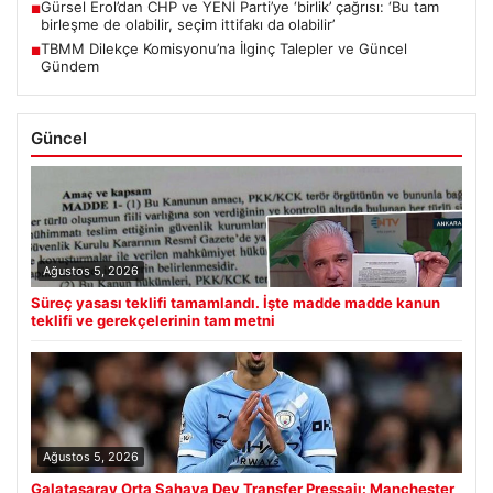
Gürsel Erol’dan CHP ve YENİ Parti’ye ‘birlik’ çağrısı: ‘Bu tam
■
birleşme de olabilir, seçim ittifakı da olabilir’
TBMM Dilekçe Komisyonu’na İlginç Talepler ve Güncel
■
Gündem
Güncel
Ağustos 5, 2026
Süreç yasası teklifi tamamlandı. İşte madde madde kanun
teklifi ve gerekçelerinin tam metni
Ağustos 5, 2026
Galatasaray Orta Sahaya Dev Transfer Pressajı: Manchester