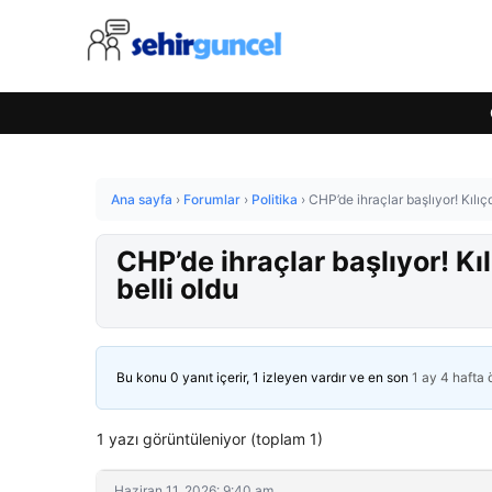
Ana sayfa
›
Forumlar
›
Politika
›
CHP’de ihraçlar başlıyor! Kılıç
CHP’de ihraçlar başlıyor! Kı
belli oldu
Bu konu 0 yanıt içerir, 1 izleyen vardır ve en son
1 ay 4 hafta
1 yazı görüntüleniyor (toplam 1)
Haziran 11, 2026: 9:40 am