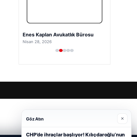
Trend Yapı Akustik
Nisan 18, 2026
×
Göz Atın
CHP’de ihraçlar başlıyor! Kılıçdaroğlu’nun