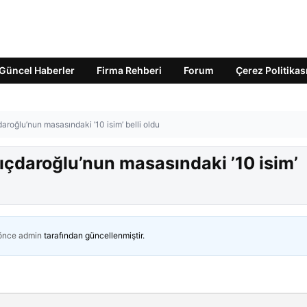
Güncel Haberler
Firma Rehberi
Forum
Çerez Politikas
daroğlu’nun masasındaki ’10 isim’ belli oldu
lıçdaroğlu’nun masasındaki ’10 isim’
 önce
admin
tarafından güncellenmiştir.