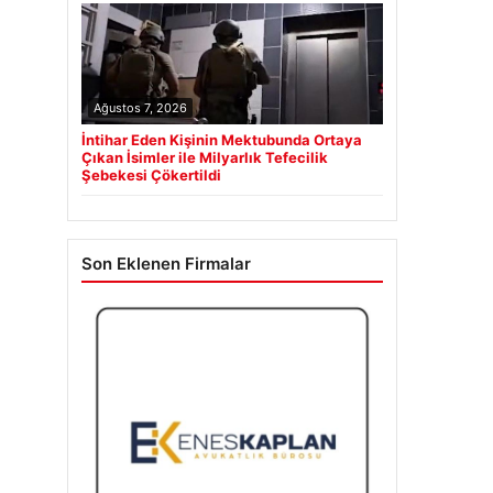
Ağustos 7, 2026
İntihar Eden Kişinin Mektubunda Ortaya
Çıkan İsimler ile Milyarlık Tefecilik
Şebekesi Çökertildi
Son Eklenen Firmalar