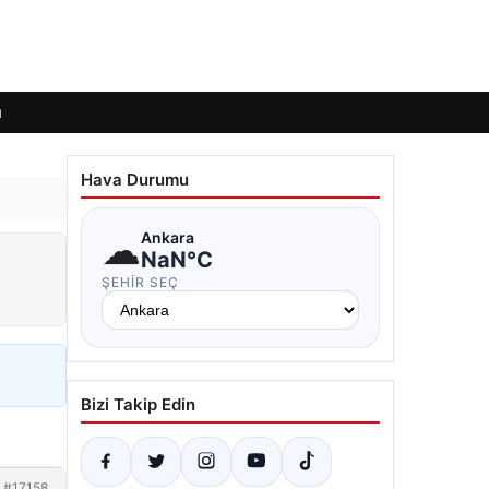
ı
Hava Durumu
☁
Ankara
NaN°C
ŞEHIR SEÇ
Bizi Takip Edin
#17158