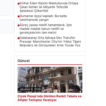
İntihar Eden Kişinin Mektubunda Ortaya
■
Çıkan İsimler ile Milyarlık Tefecilik
Şebekesi Çökertildi
Dumanlar ilçeyi kapladı: Bursa’da
■
tamirhanede yangın
Süreç yasası teklifi tamamlandı. İşte
■
madde madde kanun teklifi ve
gerekçelerinin tam metni
Galatasaray Orta Sahaya Dev Transfer
■
Pressajı: Manchester City’nin Yıldızı Tijjani
Reijnders ile Görüşmeler Artık Yüzde Yüz
Güncel
Ağustos 8, 2026
Çiçek Pasajı’nda Görülen Renkli Tabela ve
Afişler Tartışma Yaratıyor