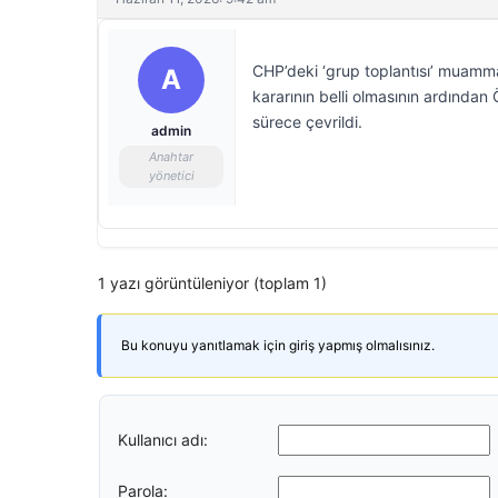
CHP’deki ‘grup toplantısı’ muammas
A
kararının belli olmasının ardında
sürece çevrildi.
admin
Anahtar
yönetici
1 yazı görüntüleniyor (toplam 1)
Bu konuyu yanıtlamak için giriş yapmış olmalısınız.
Kullanıcı adı:
Parola: