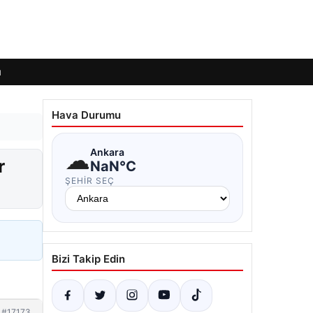
ı
Hava Durumu
☁
Ankara
r
NaN°C
ŞEHIR SEÇ
Bizi Takip Edin
#17173