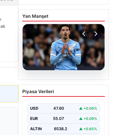
Yan Manşet
n
cak
05.08.2026
Galatasaray Orta Sahaya
Piyasa Verileri
Dev Transfer Pressajı:
Manchester City’nin
Yıldızı Tijjani Reijnders ile
USD
47.60
▲ +0.06%
Görüşmeler Artık Yüzde
EUR
55.07
▲ +0.09%
Yüz
ALTIN
6538.2
▲ +0.65%
Galatasaray, yeni sezon için olası