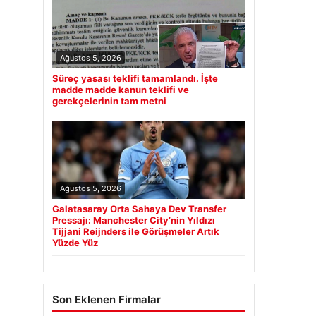
Ağustos 5, 2026
Süreç yasası teklifi tamamlandı. İşte
madde madde kanun teklifi ve
gerekçelerinin tam metni
Ağustos 5, 2026
Galatasaray Orta Sahaya Dev Transfer
Pressajı: Manchester City’nin Yıldızı
Tijjani Reijnders ile Görüşmeler Artık
Yüzde Yüz
Son Eklenen Firmalar