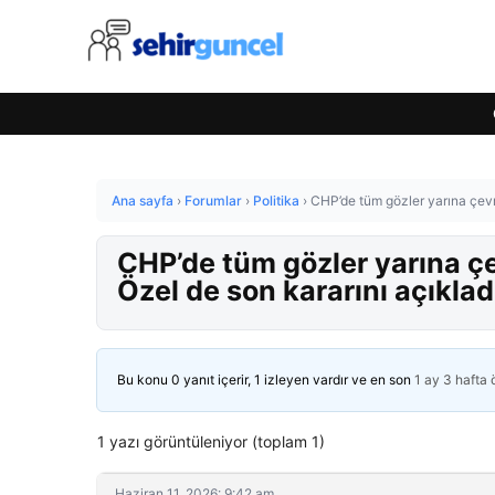
Ana sayfa
›
Forumlar
›
Politika
›
CHP’de tüm gözler yarına çevri
CHP’de tüm gözler yarına çe
Özel de son kararını açıklad
Bu konu 0 yanıt içerir, 1 izleyen vardır ve en son
1 ay 3 hafta
1 yazı görüntüleniyor (toplam 1)
Haziran 11, 2026: 9:42 am