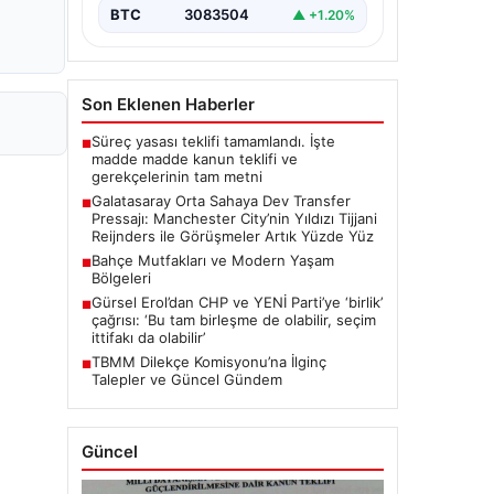
transfer planlarında orta saha
BTC
3083504
▲ +1.20%
bölgesine güçlü bir takviye yapma…
Son Eklenen Haberler
Süreç yasası teklifi tamamlandı. İşte
■
madde madde kanun teklifi ve
gerekçelerinin tam metni
Galatasaray Orta Sahaya Dev Transfer
■
Pressajı: Manchester City’nin Yıldızı Tijjani
Reijnders ile Görüşmeler Artık Yüzde Yüz
Bahçe Mutfakları ve Modern Yaşam
■
Bölgeleri
Gürsel Erol’dan CHP ve YENİ Parti’ye ‘birlik’
■
çağrısı: ‘Bu tam birleşme de olabilir, seçim
ittifakı da olabilir’
TBMM Dilekçe Komisyonu’na İlginç
■
Talepler ve Güncel Gündem
Güncel