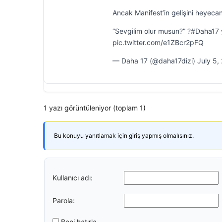
Ancak Manifest’in gelişini heyecan
“Sevgilim olur musun?” ?#Daha17
pic.twitter.com/e1ZBcr2pFQ
— Daha 17 (@daha17dizi) July 5,
1 yazı görüntüleniyor (toplam 1)
Bu konuyu yanıtlamak için giriş yapmış olmalısınız.
Kullanıcı adı:
Parola:
Beni hatırla