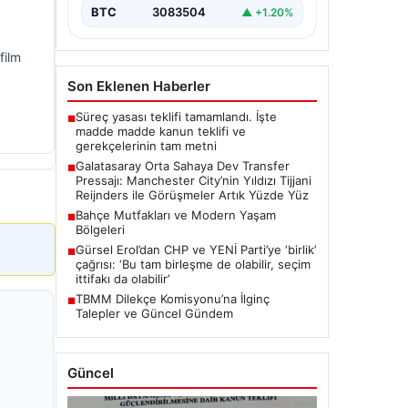
transfer planlarında orta saha
BTC
3083504
▲ +1.20%
bölgesine güçlü bir takviye yapma…
film
Son Eklenen Haberler
Süreç yasası teklifi tamamlandı. İşte
■
madde madde kanun teklifi ve
gerekçelerinin tam metni
Galatasaray Orta Sahaya Dev Transfer
■
Pressajı: Manchester City’nin Yıldızı Tijjani
Reijnders ile Görüşmeler Artık Yüzde Yüz
Bahçe Mutfakları ve Modern Yaşam
■
Bölgeleri
Gürsel Erol’dan CHP ve YENİ Parti’ye ‘birlik’
■
çağrısı: ‘Bu tam birleşme de olabilir, seçim
ittifakı da olabilir’
TBMM Dilekçe Komisyonu’na İlginç
■
Talepler ve Güncel Gündem
Güncel