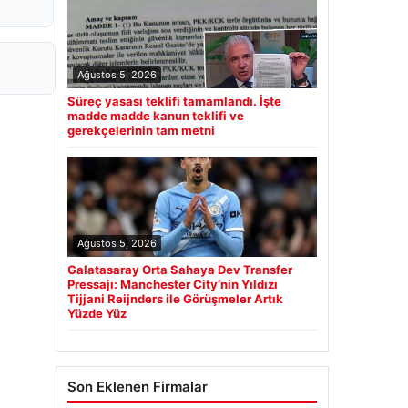
Ağustos 5, 2026
Süreç yasası teklifi tamamlandı. İşte
madde madde kanun teklifi ve
gerekçelerinin tam metni
Ağustos 5, 2026
Galatasaray Orta Sahaya Dev Transfer
Pressajı: Manchester City’nin Yıldızı
Tijjani Reijnders ile Görüşmeler Artık
Yüzde Yüz
Son Eklenen Firmalar