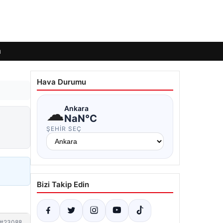
ı
Hava Durumu
☁
Ankara
NaN°C
ŞEHIR SEÇ
Bizi Takip Edin
#23088