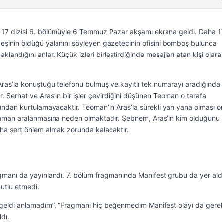
7 dizisi 6. bölümüyle 6 Temmuz Pazar akşamı ekrana geldi. Daha 1
eşinin öldüğü yalanını söyleyen gazetecinin ofisini bomboş bulunca
klandığını anlar. Küçük izleri birleştirdiğinde mesajları atan kişi olara
Aras’la konuştuğu telefonu bulmuş ve kayıtlı tek numarayı aradığında
r. Serhat ve Aras’ın bir işler çevirdiğini düşünen Teoman o tarafa
ndan kurtulamayacaktır. Teoman’ın Aras’la sürekli yan yana olması 
zaman aralanmasına neden olmaktadır. Şebnem, Aras’ın kim olduğunu
aha sert önlem almak zorunda kalacaktır.
gmanı da yayınlandı. 7. bölüm fragmanında Manifest grubu da yer ald
utlu etmedi.
eldi anlamadım”, “Fragmanı hiç beğenmedim Manifest olayı da gerek
dı.