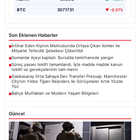
BTC
3071731
▼ -0.37%
Son Eklenen Haberler
İntihar Eden Kişinin Mektubunda Ortaya Çıkan İsimler ile
■
Milyarlık Tefecilik Şebekesi Çökertildi
Dumanlar ilçeyi kapladı: Bursa’da tamirhanede yangın
■
Süreç yasası teklifi tamamlandı. İşte madde madde kanun
■
teklifi ve gerekçelerinin tam metni
Galatasaray Orta Sahaya Dev Transfer Pressajı: Manchester
■
City’nin Yıldızı Tijjani Reijnders ile Görüşmeler Artık Yüzde
Yüz
Bahçe Mutfakları ve Modern Yaşam Bölgeleri
■
Güncel