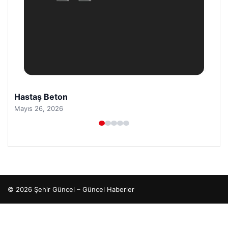
Hastaş Beton
Mayıs 26, 2026
© 2026 Şehir Güncel – Güncel Haberler
o