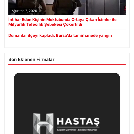
Ağustos 7, 2026
İntihar Eden Kişinin Mektubunda Ortaya Çıkan İsimler ile
Milyarlık Tefecilik Şebekesi Çökertildi
Dumanlar ilçeyi kapladı: Bursa’da tamirhanede yangın
Son Eklenen Firmalar