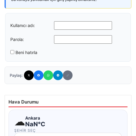
Kullanıcı adı:
Parola:
Beni hatırla
Paylaş:
Hava Durumu
☁
Ankara
NaN°C
ŞEHIR SEÇ