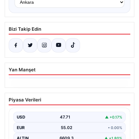
Bizi Takip Edin
Yan Manşet
06.08.2026
Dumanlar ilçeyi kapladı: Bursa’da
Piyasa Verileri
tamirhanede yangın
USD
47.71
▲ +0.17%
EUR
55.02
• 0.00%
ALTIN
6609.3
▲ +1.80%