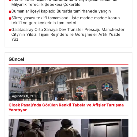
Milyarlık Tefecilik Şebekesi Çökertildi
Dumanlar ilçeyi kapladı: Bursa’da tamirhanede yangın
■
Süreç yasası teklifi tamamlandı. İşte madde madde kanun
■
teklifi ve gerekçelerinin tam metni
Galatasaray Orta Sahaya Dev Transfer Pressajı: Manchester
■
City’nin Yıldızı Tijjani Reijnders ile Görüşmeler Artık Yüzde
Yüz
Güncel
Ağustos 8, 2026
Çiçek Pasajı’nda Görülen Renkli Tabela ve Afişler Tartışma
Yaratıyor