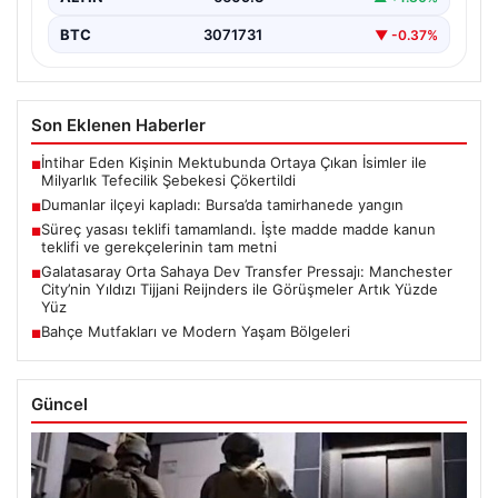
BTC
3071731
▼ -0.37%
Son Eklenen Haberler
İntihar Eden Kişinin Mektubunda Ortaya Çıkan İsimler ile
■
Milyarlık Tefecilik Şebekesi Çökertildi
Dumanlar ilçeyi kapladı: Bursa’da tamirhanede yangın
■
Süreç yasası teklifi tamamlandı. İşte madde madde kanun
■
teklifi ve gerekçelerinin tam metni
Galatasaray Orta Sahaya Dev Transfer Pressajı: Manchester
■
City’nin Yıldızı Tijjani Reijnders ile Görüşmeler Artık Yüzde
Yüz
Bahçe Mutfakları ve Modern Yaşam Bölgeleri
■
Güncel