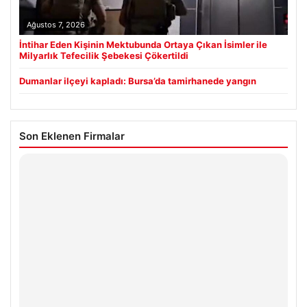
Ağustos 7, 2026
İntihar Eden Kişinin Mektubunda Ortaya Çıkan İsimler ile
Milyarlık Tefecilik Şebekesi Çökertildi
Dumanlar ilçeyi kapladı: Bursa’da tamirhanede yangın
Son Eklenen Firmalar