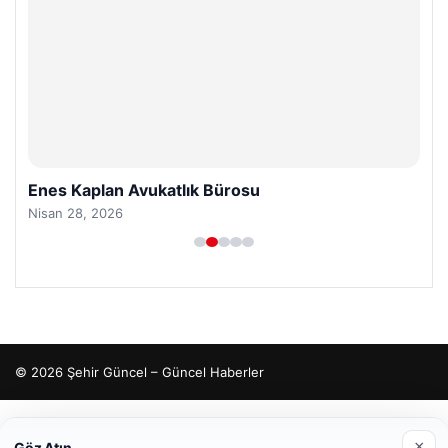
Enes Kaplan Avukatlık Bürosu
Nisan 28, 2026
© 2026 Şehir Güncel – Güncel Haberler
io
×
Göz Atın