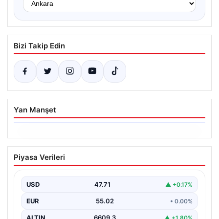
Bizi Takip Edin
Yan Manşet
06.08.2026
Dumanlar ilçeyi kapladı: Bursa’da
Piyasa Verileri
tamirhanede yangın
USD
47.71
▲ +0.17%
EUR
55.02
• 0.00%
ALTIN
6609.3
▲ +1.80%