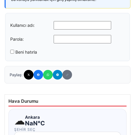
Kullanıcı adı:
Parola:
Beni hatırla
Paylaş:
Hava Durumu
☁
Ankara
NaN°C
ŞEHIR SEÇ