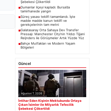
Şebekesi Çökertildi
Dumanlar ilçeyi kapladı: Bursa’da
■
tamirhanede yangın
Süreç yasası teklifi tamamlandı. İşte
■
madde madde kanun teklifi ve
gerekçelerinin tam metni
Galatasaray Orta Sahaya Dev Transfer
■
Pressajı: Manchester City’nin Yıldızı Tijjani
Reijnders ile Görüşmeler Artık Yüzde Yüz
Bahçe Mutfakları ve Modern Yaşam
■
Bölgeleri
Güncel
Ağustos 7, 2026
İntihar Eden Kişinin Mektubunda Ortaya
Çıkan İsimler ile Milyarlık Tefecilik
Şebekesi Çökertildi