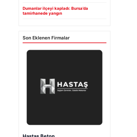
Dumanlar ilçeyi kapladı: Bursa’da
tamirhanede yangın
Son Eklenen Firmalar
Enes Kaplan Avukatlık Bürosu