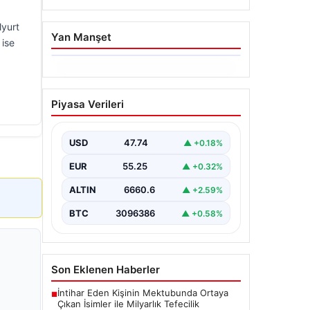
lyurt
Yan Manşet
 ise
06.08.2026
Dumanlar ilçeyi kapladı:
Piyasa Verileri
Bursa’da tamirhanede
yangın
USD
47.74
▲ +0.18%
EUR
55.25
▲ +0.32%
ALTIN
6660.6
▲ +2.59%
BTC
3096386
▲ +0.58%
Son Eklenen Haberler
İntihar Eden Kişinin Mektubunda Ortaya
■
Çıkan İsimler ile Milyarlık Tefecilik