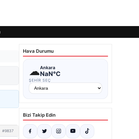
ı
Hava Durumu
☁
Ankara
NaN°C
ŞEHIR SEÇ
Bizi Takip Edin
#9837