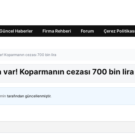
Güncel Haberler
Firma Rehberi
Forum
Çerez Politikas
! Koparmanın cezası 700 bin lira
var! Koparmanın cezası 700 bin lira
min
tarafından güncellenmiştir.