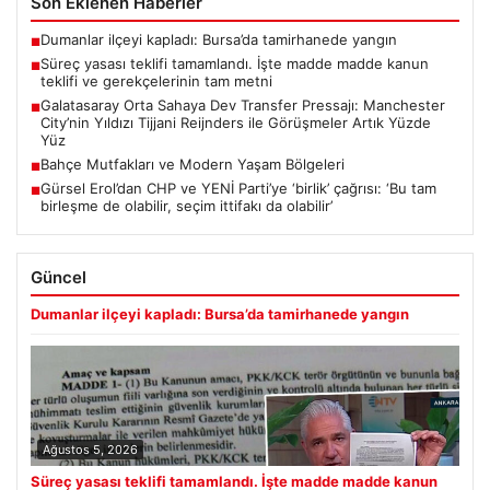
Son Eklenen Haberler
Dumanlar ilçeyi kapladı: Bursa’da tamirhanede yangın
■
Süreç yasası teklifi tamamlandı. İşte madde madde kanun
■
teklifi ve gerekçelerinin tam metni
Galatasaray Orta Sahaya Dev Transfer Pressajı: Manchester
■
City’nin Yıldızı Tijjani Reijnders ile Görüşmeler Artık Yüzde
Yüz
Bahçe Mutfakları ve Modern Yaşam Bölgeleri
■
Gürsel Erol’dan CHP ve YENİ Parti’ye ‘birlik’ çağrısı: ‘Bu tam
■
birleşme de olabilir, seçim ittifakı da olabilir’
Güncel
Dumanlar ilçeyi kapladı: Bursa’da tamirhanede yangın
Ağustos 5, 2026
Süreç yasası teklifi tamamlandı. İşte madde madde kanun