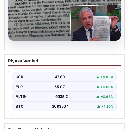
05.08.2026
Süreç yasası teklifi tamamlandı. İşte
Piyasa Verileri
madde madde kanun teklifi ve
gerekçelerinin tam metni
USD
47.60
▲ +0.06%
EUR
55.07
▲ +0.09%
ALTIN
6538.2
▲ +0.65%
BTC
3083504
▲ +1.20%