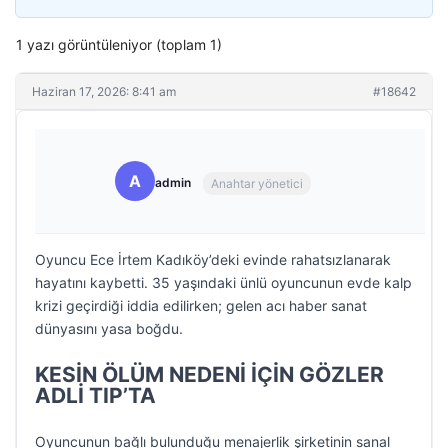
1 yazı görüntüleniyor (toplam 1)
Haziran 17, 2026: 8:41 am
#18642
A
admin
Anahtar yönetici
Oyuncu Ece İrtem Kadıköy’deki evinde rahatsızlanarak
hayatını kaybetti. 35 yaşındaki ünlü oyuncunun evde kalp
krizi geçirdiği iddia edilirken; gelen acı haber sanat
dünyasını yasa boğdu.
KESİN ÖLÜM NEDENİ İÇİN GÖZLER
ADLİ TIP’TA
Oyuncunun bağlı bulunduğu menajerlik şirketinin sanal