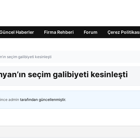
Güncel Haberler
Firma Rehberi
Forum
Çerez Politikas
ın seçim galibiyeti kesinleşti
an’ın seçim galibiyeti kesinleşti
 önce
admin
tarafından güncellenmiştir.