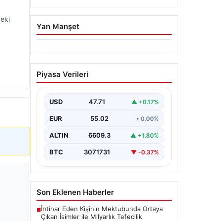
eki
Yan Manşet
06.08.2026
Dumanlar ilçeyi kapladı:
Piyasa Verileri
Bursa’da tamirhanede
yangın
USD
47.71
▲ +0.17%
EUR
55.02
• 0.00%
ALTIN
6609.3
▲ +1.80%
BTC
3071731
▼ -0.37%
Son Eklenen Haberler
İntihar Eden Kişinin Mektubunda Ortaya
■
Çıkan İsimler ile Milyarlık Tefecilik