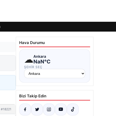
ı
Hava Durumu
☁
Ankara
NaN°C
ŞEHIR SEÇ
Bizi Takip Edin
#18221