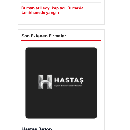
Dumanlar ilçeyi kapladı: Bursa’da
tamirhanede yangın
Son Eklenen Firmalar
Hastaş Beton