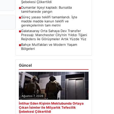
Şebekesi Çökertildi
Dumanlar ilçeyi kapladı: Bursa’da
■
tamirhanede yangın
Süreç yasası teklifi tamamlandı. İşte
■
madde madde kanun teklifi ve
gerekçelerinin tam metni
Galatasaray Orta Sahaya Dev Transfer
■
Pressajı: Manchester City’nin Yıldızı Tijjani
Reijnders ile Görüşmeler Artık Yüzde Yüz
Bahçe Mutfakları ve Modern Yaşam
■
Bölgeleri
Güncel
Ağustos 7, 2026
İntihar Eden Kişinin Mektubunda Ortaya
Çıkan İsimler ile Milyarlık Tefecilik
Şebekesi Çökertildi