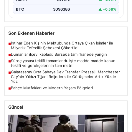
BTC
3096386
▲ +0.58%
Son Eklenen Haberler
İntihar Eden Kişinin Mektubunda Ortaya Çıkan İsimler ile
■
Milyarlık Tefecilik Şebekesi Çökertildi
Dumanlar ilçeyi kapladı: Bursa’da tamirhanede yangın
■
Süreç yasası teklifi tamamlandı. İşte madde madde kanun
■
teklifi ve gerekçelerinin tam metni
Galatasaray Orta Sahaya Dev Transfer Pressajı: Manchester
■
City’nin Yıldızı Tijjani Reijnders ile Görüşmeler Artık Yüzde
Yüz
Bahçe Mutfakları ve Modern Yaşam Bölgeleri
■
Güncel