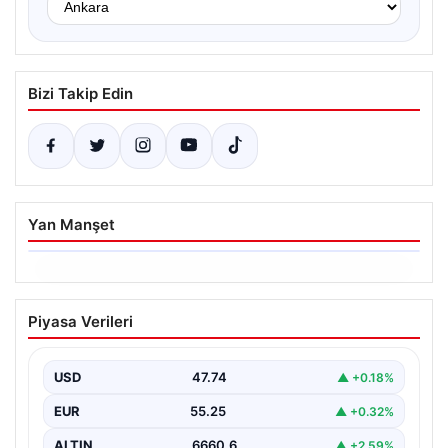
Bizi Takip Edin
Yan Manşet
06.08.2026
Dumanlar ilçeyi kapladı: Bursa’da
Piyasa Verileri
tamirhanede yangın
USD
47.74
▲ +0.18%
EUR
55.25
▲ +0.32%
ALTIN
6660.6
▲ +2.59%