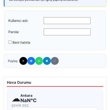
Kullanıcı adı:
Parola:
Beni hatırla
Paylaş:
Hava Durumu
☁
Ankara
NaN°C
ŞEHIR SEÇ