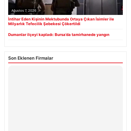
Ağustos 7, 2026
İntihar Eden Kişinin Mektubunda Ortaya Çıkan İsimler ile
Milyarlık Tefecilik Şebekesi Çökertildi
Dumanlar ilçeyi kapladı: Bursa’da tamirhanede yangın
Son Eklenen Firmalar