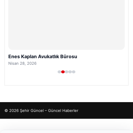
Enes Kaplan Avukatlık Bürosu
Nisan 28, 2026
© 2026 Şehir Güncel – Güncel Haberler
io