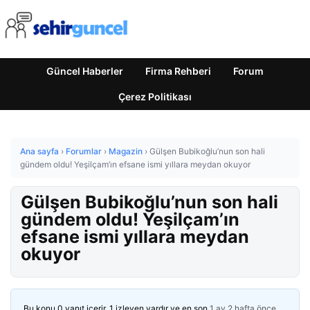
Güncel Haberler
Firma Rehberi
Forum
Çerez Politikası
Ana sayfa
›
Forumlar
›
Magazin
›
Gülşen Bubikoğlu’nun son hali
gündem oldu! Yeşilçam’ın efsane ismi yıllara meydan okuyor
Gülşen Bubikoğlu’nun son hali
gündem oldu! Yeşilçam’ın
efsane ismi yıllara meydan
okuyor
Bu konu 0 yanıt içerir, 1 izleyen vardır ve en son
1 ay 2 hafta önce