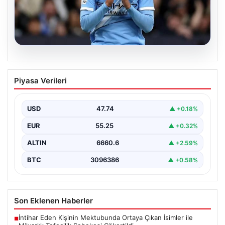
05.08.2026
Galatasaray Orta Sahaya Dev Transfer
Piyasa Verileri
Pressajı: Manchester City’nin Yıldızı
Tijjani Reijnders ile Görüşmeler Artık
Yüzde Yüz
USD
47.74
▲ +0.18%
Galatasaray, yeni sezon için olası transfer planlarında
EUR
55.25
▲ +0.32%
orta saha bölgesine güçlü bir takviye yapma…
ALTIN
6660.6
▲ +2.59%
BTC
3096386
▲ +0.58%
Son Eklenen Haberler
İntihar Eden Kişinin Mektubunda Ortaya Çıkan İsimler ile
■