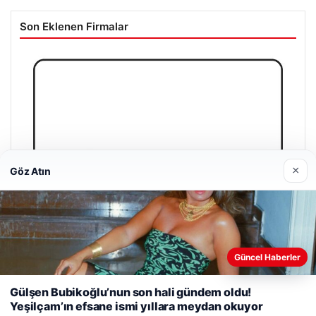
Son Eklenen Firmalar
×
Göz Atın
Web sitemizi nasıl kullandığınızı daha iyi anlayabilmek,
Güncel Haberler
deneyiminizi kişiselleştirmek ve geliştirmek amacıyla çerezler
kullanıyoruz.
Çerez Politikamız
Gülşen Bubikoğlu’nun son hali gündem oldu!
Yeşilçam’ın efsane ismi yıllara meydan okuyor
Reddet
Kabul Et