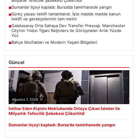
Milyarlık Tefecilik Şebekesi Çökertildi
Dumanlar ilçeyi kapladı: Bursa’da tamirhanede yangın
■
Süreç yasası teklifi tamamlandı. İşte madde madde kanun
■
teklifi ve gerekçelerinin tam metni
Galatasaray Orta Sahaya Dev Transfer Pressajı: Manchester
■
City’nin Yıldızı Tijjani Reijnders ile Görüşmeler Artık Yüzde
Yüz
Bahçe Mutfakları ve Modern Yaşam Bölgeleri
■
Güncel
Ağustos 7, 2026
İntihar Eden Kişinin Mektubunda Ortaya Çıkan İsimler ile
Milyarlık Tefecilik Şebekesi Çökertildi
Dumanlar ilçeyi kapladı: Bursa’da tamirhanede yangın