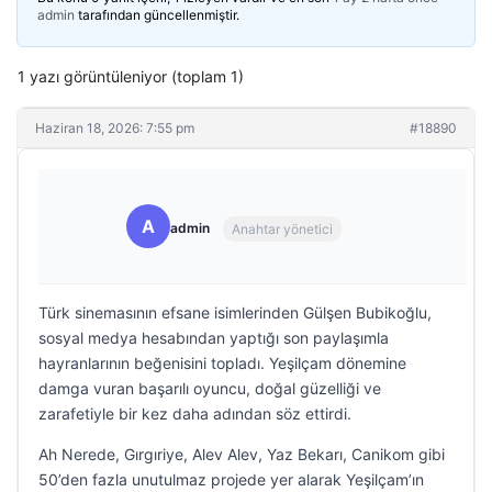
admin
tarafından güncellenmiştir.
1 yazı görüntüleniyor (toplam 1)
Haziran 18, 2026: 7:55 pm
#18890
A
admin
Anahtar yönetici
Türk sinemasının efsane isimlerinden Gülşen Bubikoğlu,
sosyal medya hesabından yaptığı son paylaşımla
hayranlarının beğenisini topladı. Yeşilçam dönemine
damga vuran başarılı oyuncu, doğal güzelliği ve
zarafetiyle bir kez daha adından söz ettirdi.
Ah Nerede, Gırgıriye, Alev Alev, Yaz Bekarı, Canikom gibi
50’den fazla unutulmaz projede yer alarak Yeşilçam’ın