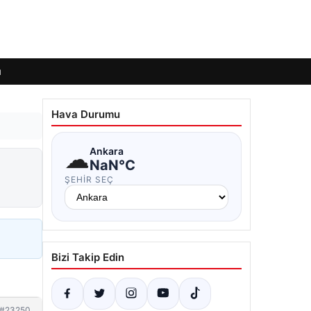
ı
Hava Durumu
☁
Ankara
NaN°C
ŞEHIR SEÇ
Bizi Takip Edin
#23250