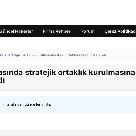
Güncel Haberler
Firma Rehberi
Forum
Çerez Politikas
nda stratejik ortaklık kurulmasına ilişkin deklarasyon imzalandı
asında stratejik ortaklık kurulmasına
dı
min
tarafından güncellenmiştir.