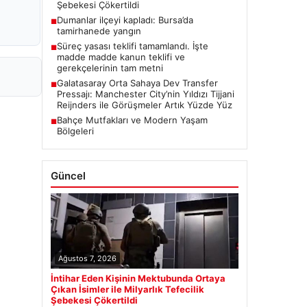
Şebekesi Çökertildi
Dumanlar ilçeyi kapladı: Bursa’da
■
tamirhanede yangın
Süreç yasası teklifi tamamlandı. İşte
■
madde madde kanun teklifi ve
gerekçelerinin tam metni
Galatasaray Orta Sahaya Dev Transfer
■
Pressajı: Manchester City’nin Yıldızı Tijjani
Reijnders ile Görüşmeler Artık Yüzde Yüz
Bahçe Mutfakları ve Modern Yaşam
■
Bölgeleri
Güncel
Ağustos 7, 2026
İntihar Eden Kişinin Mektubunda Ortaya
Çıkan İsimler ile Milyarlık Tefecilik
Şebekesi Çökertildi