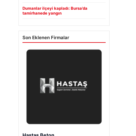
Dumanlar ilçeyi kapladı: Bursa’da
tamirhanede yangın
Son Eklenen Firmalar
Enes Kaplan Avukatlık Bürosu