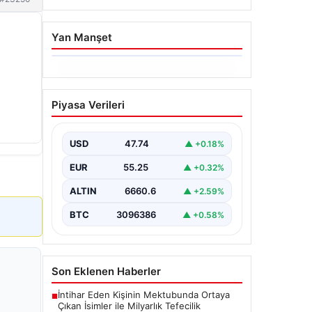
Yan Manşet
06.08.2026
Dumanlar ilçeyi kapladı:
Piyasa Verileri
Bursa’da tamirhanede
yangın
USD
47.74
▲ +0.18%
EUR
55.25
▲ +0.32%
ALTIN
6660.6
▲ +2.59%
BTC
3096386
▲ +0.58%
Son Eklenen Haberler
İntihar Eden Kişinin Mektubunda Ortaya
■
Çıkan İsimler ile Milyarlık Tefecilik