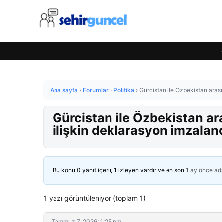
Ana sayfa
›
Forumlar
›
Politika
›
Gürcistan ile Özbekistan arası
Gürcistan ile Özbekistan ar
ilişkin deklarasyon imzalan
Bu konu 0 yanıt içerir, 1 izleyen vardır ve en son
1 ay önce
ad
1 yazı görüntüleniyor (toplam 1)
Temmuz 7, 2026: 1:25 pm