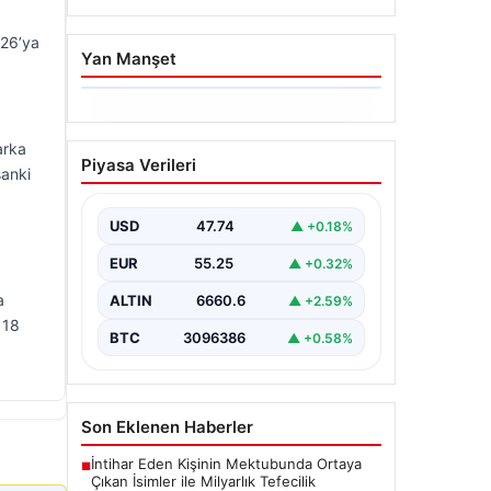
026’ya
Yan Manşet
06.08.2026
Dumanlar ilçeyi kapladı:
arka
Piyasa Verileri
Bursa’da tamirhanede
sanki
yangın
USD
47.74
▲ +0.18%
EUR
55.25
▲ +0.32%
a
ALTIN
6660.6
▲ +2.59%
 18
BTC
3096386
▲ +0.58%
Son Eklenen Haberler
İntihar Eden Kişinin Mektubunda Ortaya
■
Çıkan İsimler ile Milyarlık Tefecilik