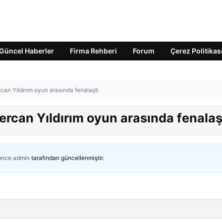
Güncel Haberler
Firma Rehberi
Forum
Çerez Politikas
can Yıldırım oyun arasında fenalaştı
rcan Yıldırım oyun arasında fenalaş
 önce
admin
tarafından güncellenmiştir.