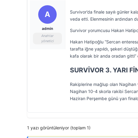
Survivor’da finale sayılı günler 
A
veda etti. Elenmesinin ardından 
admin
Survivor yorumcusu Hakan Hatipoğlu
Anahtar
yönetici
Hakan Hatipoğlu “Sercan enteresa
tarafta iğne yapıldı, şekeri düştüğ
kafa olarak bir anda oradan gitti” 
SURVİVOR 3. YARI Fİ
Rakiplerine mağlup olan Nagihan v
Nagihan 10-4 skorla rakibi Sercan
Haziran Perşembe günü yarı fina
1 yazı görüntüleniyor (toplam 1)