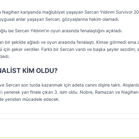
kala Nagihan karşısında mağlubiyet yaşayan Sercan Yıldırım Survivor 2
duygusal anlar yaşayan Sercan, gözyaşlarına hakim olamadı.
 ise Sercan Yıldırım’ın oyun arasında fenalaştığını açıkladı.
n bir şekilde ağladı ve oyun arasında fenalaştı. Kimse görmedi ama 
ü için şeker verdiler. Farklı bir Sercan vardı ve başka şeyler sezdim; 
dedi.
NALİST KİM OLDU?
e Sercan son turda kazanmak için adeta canını dişine taktı. Atışlard
’ı yenerek yarı finale çıkan 3. isim oldu. Nobre, Ramazan ve Nagihan
lde yeniden mücadele edecek.