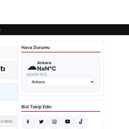
ı
Hava Durumu
☁
Ankara
tı
NaN°C
ŞEHIR SEÇ
Bizi Takip Edin
#18882