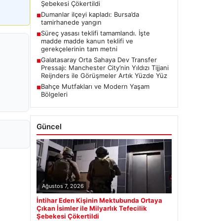
Şebekesi Çökertildi
Dumanlar ilçeyi kapladı: Bursa’da
■
tamirhanede yangın
Süreç yasası teklifi tamamlandı. İşte
■
madde madde kanun teklifi ve
gerekçelerinin tam metni
Galatasaray Orta Sahaya Dev Transfer
■
Pressajı: Manchester City’nin Yıldızı Tijjani
Reijnders ile Görüşmeler Artık Yüzde Yüz
Bahçe Mutfakları ve Modern Yaşam
■
Bölgeleri
Güncel
Ağustos 7, 2026
İntihar Eden Kişinin Mektubunda Ortaya
Çıkan İsimler ile Milyarlık Tefecilik
Şebekesi Çökertildi