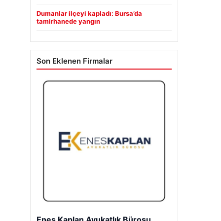
Dumanlar ilçeyi kapladı: Bursa’da
tamirhanede yangın
Son Eklenen Firmalar
Enes Kaplan Avukatlık Bürosu