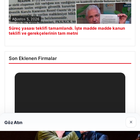
Ağustos 5, 2026
Süreç yasası teklifi tamamlandı. İşte madde madde kanun
teklifi ve gerekçelerinin tam metni
Son Eklenen Firmalar
×
Göz Atın