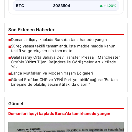
BTC
3083504
▲ +1.20%
Son Eklenen Haberler
Dumanlar ilçeyi kapladı: Bursa’da tamirhanede yangın
■
Süreç yasası teklifi tamamlandı. İşte madde madde kanun
■
teklifi ve gerekçelerinin tam metni
Galatasaray Orta Sahaya Dev Transfer Pressajı: Manchester
■
City’nin Yıldızı Tijjani Reijnders ile Görüşmeler Artık Yüzde
Yüz
Bahçe Mutfakları ve Modern Yaşam Bölgeleri
■
Gürsel Erol’dan CHP ve YENİ Parti’ye ‘birlik’ çağrısı: ‘Bu tam
■
birleşme de olabilir, seçim ittifakı da olabilir’
Güncel
Dumanlar ilçeyi kapladı: Bursa’da tamirhanede yangın