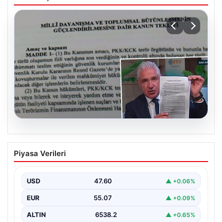
05.08.2026
Süreç yasası teklifi tamamlandı. İşte
Piyasa Verileri
madde madde kanun teklifi ve
gerekçelerinin tam metni
USD
47.60
▲ +0.06%
EUR
55.07
▲ +0.09%
ALTIN
6538.2
▲ +0.65%