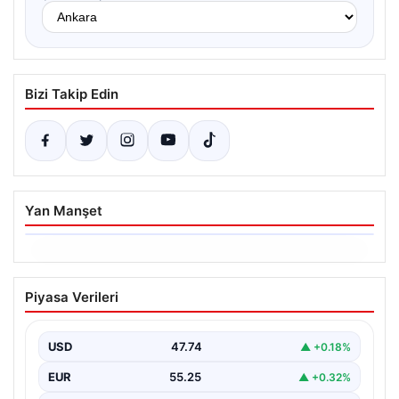
Bizi Takip Edin
Yan Manşet
06.08.2026
Dumanlar ilçeyi kapladı: Bursa’da
Piyasa Verileri
tamirhanede yangın
USD
47.74
▲ +0.18%
EUR
55.25
▲ +0.32%