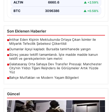
ALTIN
6660.6
▲ +2.59%
BTC
3096386
▲ +0.58%
Son Eklenen Haberler
İntihar Eden Kişinin Mektubunda Ortaya Çıkan İsimler ile
■
Milyarlık Tefecilik Şebekesi Çökertildi
Dumanlar ilçeyi kapladı: Bursa’da tamirhanede yangın
■
Süreç yasası teklifi tamamlandı. İşte madde madde kanun
■
teklifi ve gerekçelerinin tam metni
Galatasaray Orta Sahaya Dev Transfer Pressajı: Manchester
■
City’nin Yıldızı Tijjani Reijnders ile Görüşmeler Artık Yüzde
Yüz
Bahçe Mutfakları ve Modern Yaşam Bölgeleri
■
Güncel