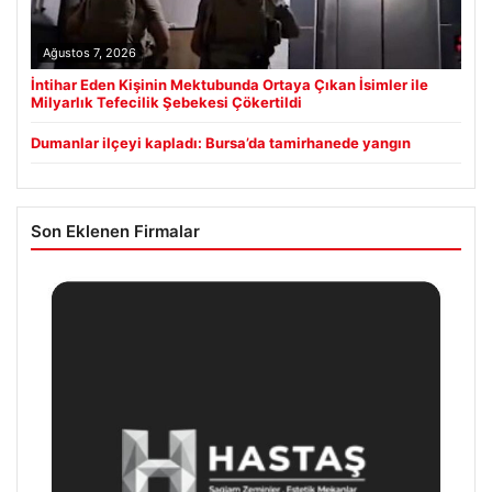
Ağustos 7, 2026
İntihar Eden Kişinin Mektubunda Ortaya Çıkan İsimler ile
Milyarlık Tefecilik Şebekesi Çökertildi
Dumanlar ilçeyi kapladı: Bursa’da tamirhanede yangın
Son Eklenen Firmalar