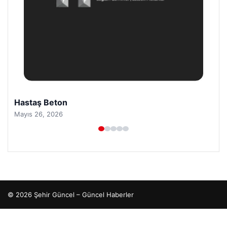
Hastaş Beton
Mayıs 26, 2026
© 2026 Şehir Güncel – Güncel Haberler
o