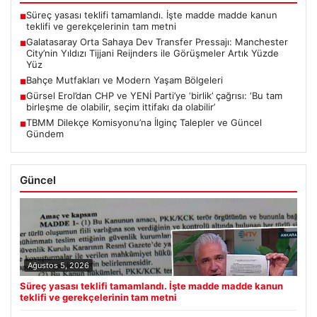
Süreç yasası teklifi tamamlandı. İşte madde madde kanun
■
teklifi ve gerekçelerinin tam metni
Galatasaray Orta Sahaya Dev Transfer Pressajı: Manchester
■
City’nin Yıldızı Tijjani Reijnders ile Görüşmeler Artık Yüzde
Yüz
Bahçe Mutfakları ve Modern Yaşam Bölgeleri
■
Gürsel Erol’dan CHP ve YENİ Parti’ye ‘birlik’ çağrısı: ‘Bu tam
■
birleşme de olabilir, seçim ittifakı da olabilir’
TBMM Dilekçe Komisyonu’na İlginç Talepler ve Güncel
■
Gündem
Güncel
Ağustos 5, 2026
Süreç yasası teklifi tamamlandı. İşte madde madde kanun
teklifi ve gerekçelerinin tam metni