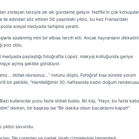
rı zorlayan tarzıyla sık sık gündeme geliyor. Netflix’in çok konuşula
ile adından söz ettiren 56 yaşındaki yıldız, bu kez Fransa’daki
 pozla sosyal medyada tartışma yarattı.
larla süslenmiş mini bir elbise tercih etti. Ancak hayranların dikkatini
i poz oldu.
al medyada paylaştığı fotoğrafta Lopez, makyaj koltuğunda geriye
nişçe açmış şekilde görülüyor.
anız… iddialı olursunuz…” notunu düştü. Fotoğraf kısa sürede yorum
prili bir şekilde, “Hamileliğimin 30. haftasında kadın doğum randevus
azı kullanıcılar pozu fazla iddialı buldu. Bir kişi, “Hayır, bu fazla kab
im” derken, bir başkası ise “Bir dakika olsun bacaklarını kapat!”
 yıldızı savundu.
ları, file çorapları ve parlak siyah çizmeleriyle tamamladı.