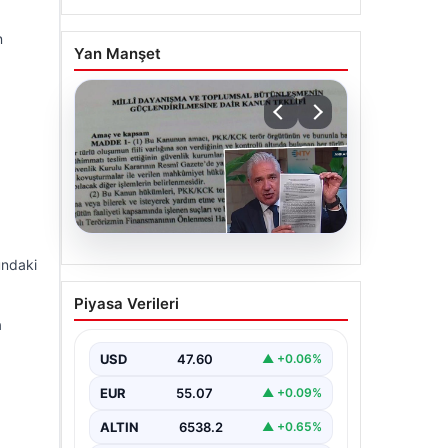
n
Yan Manşet
05.08.2026
undaki
Süreç yasası teklifi
Piyasa Verileri
tamamlandı. İşte madde
a
madde kanun teklifi ve
gerekçelerinin tam metni
USD
47.60
▲ +0.06%
EUR
55.07
▲ +0.09%
ALTIN
6538.2
▲ +0.65%