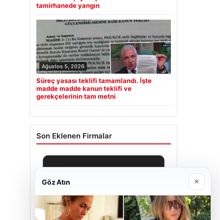
tamirhanede yangın
Ağustos 5, 2026
Süreç yasası teklifi tamamlandı. İşte
madde madde kanun teklifi ve
gerekçelerinin tam metni
Son Eklenen Firmalar
×
Göz Atın