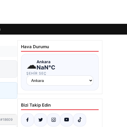
ı
Hava Durumu
☁
Ankara
NaN°C
ŞEHIR SEÇ
Bizi Takip Edin
#18609