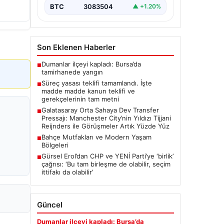
BTC
3083504
▲ +1.20%
Son Eklenen Haberler
Dumanlar ilçeyi kapladı: Bursa’da
■
tamirhanede yangın
Süreç yasası teklifi tamamlandı. İşte
■
madde madde kanun teklifi ve
gerekçelerinin tam metni
Galatasaray Orta Sahaya Dev Transfer
■
Pressajı: Manchester City’nin Yıldızı Tijjani
Reijnders ile Görüşmeler Artık Yüzde Yüz
Bahçe Mutfakları ve Modern Yaşam
■
Bölgeleri
Gürsel Erol’dan CHP ve YENİ Parti’ye ‘birlik’
■
çağrısı: ‘Bu tam birleşme de olabilir, seçim
ittifakı da olabilir’
Güncel
Dumanlar ilçeyi kapladı: Bursa’da