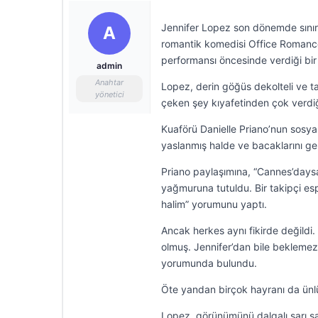
Jennifer Lopez son dönemde sınırla
A
romantik komedisi Office Romance 
performansı öncesinde verdiği bir
admin
Anahtar
Lopez, derin göğüs dekolteli ve taş
yönetici
çeken şey kıyafetinden çok verdiğ
Kuaförü Danielle Priano’nun sosy
yaslanmış halde ve bacaklarını ge
Priano paylaşımına, “Cannes’days
yağmuruna tutuldu. Bir takipçi es
halim” yorumunu yaptı.
Ancak herkes aynı fikirde değildi. B
olmuş. Jennifer’dan bile beklemezd
yorumunda bulundu.
Öte yandan birçok hayranı da ünlü
Lopez, görünümünü dalgalı sarı saç