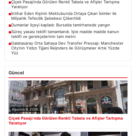
Çiçek Pasajı’nda Görülen Renkli Tabela ve Afişler Tartışma
■
Yaratıyor
İntihar Eden Kişinin Mektubunda Ortaya Çıkan İsimler ile
■
Milyarlık Tefecilik Şebekesi Çökertildi
Dumanlar ilçeyi kapladı: Bursa’da tamirhanede yangın
■
Süreç yasası teklifi tamamlandı. İşte madde madde kanun
■
teklifi ve gerekçelerinin tam metni
Galatasaray Orta Sahaya Dev Transfer Pressajı: Manchester
■
City’nin Yıldızı Tijjani Reijnders ile Görüşmeler Artık Yüzde
Yüz
Güncel
Ağustos 8, 2026
Çiçek Pasajı’nda Görülen Renkli Tabela ve Afişler Tartışma
Yaratıyor