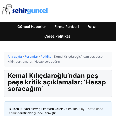
Güncel Haberler
Firma Rehberi
Forum
Çerez Politikası
Ana sayfa
›
Forumlar
›
Politika
›
Kemal Kılıçdaroğlu’ndan peş peşe
kritik açıklamalar: ‘Hesap soracağım’
Kemal Kılıçdaroğlu’ndan peş
peşe kritik açıklamalar: ‘Hesap
soracağım’
Bu konu 0 yanıt içerir, 1 izleyen vardır ve en son
2 ay 1 hafta önce
admin
tarafından güncellenmiştir.