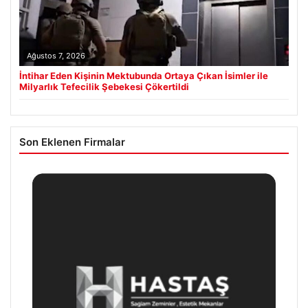
Ağustos 7, 2026
İntihar Eden Kişinin Mektubunda Ortaya Çıkan İsimler ile
Milyarlık Tefecilik Şebekesi Çökertildi
Son Eklenen Firmalar