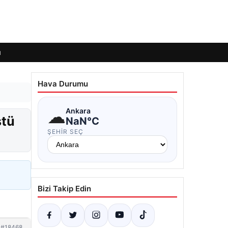
ı
Hava Durumu
☁
Ankara
stü
NaN°C
ŞEHIR SEÇ
Bizi Takip Edin
#18468