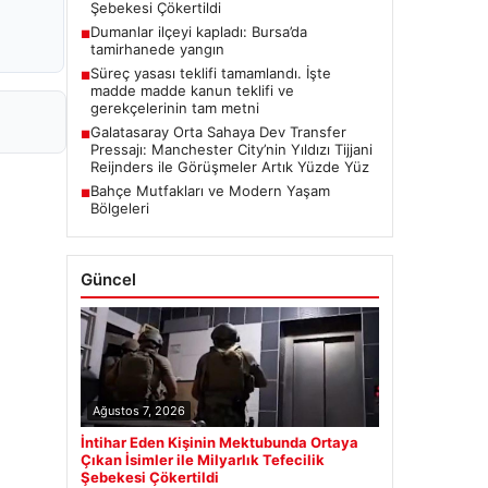
Şebekesi Çökertildi
Dumanlar ilçeyi kapladı: Bursa’da
■
tamirhanede yangın
Süreç yasası teklifi tamamlandı. İşte
■
madde madde kanun teklifi ve
gerekçelerinin tam metni
Galatasaray Orta Sahaya Dev Transfer
■
Pressajı: Manchester City’nin Yıldızı Tijjani
Reijnders ile Görüşmeler Artık Yüzde Yüz
Bahçe Mutfakları ve Modern Yaşam
■
Bölgeleri
Güncel
Ağustos 7, 2026
İntihar Eden Kişinin Mektubunda Ortaya
Çıkan İsimler ile Milyarlık Tefecilik
Şebekesi Çökertildi