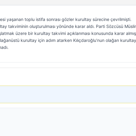
esi yaşanan toplu istifa sonrası gözler kurultay sürecine çevrilmişti.
ltay takviminin oluşturulması yönünde karar aldı. Parti Sözcüsü Müsl
aşlatmak üzere bir kurultay takvimi açıklanması konusunda karar almış
ağanüstü kurultay için adım atarken Kılıçdaroğlu’nun olağan kurultay
madı.