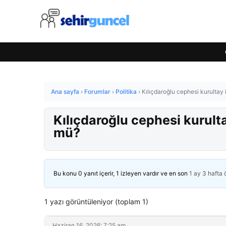
Ana sayfa
›
Forumlar
›
Politika
›
Kılıçdaroğlu cephesi kurultay 
Kılıçdaroğlu cephesi kurult
mü?
Bu konu 0 yanıt içerir, 1 izleyen vardır ve en son
1 ay 3 hafta
1 yazı görüntüleniyor (toplam 1)
Haziran 16, 2026: 7:25 am