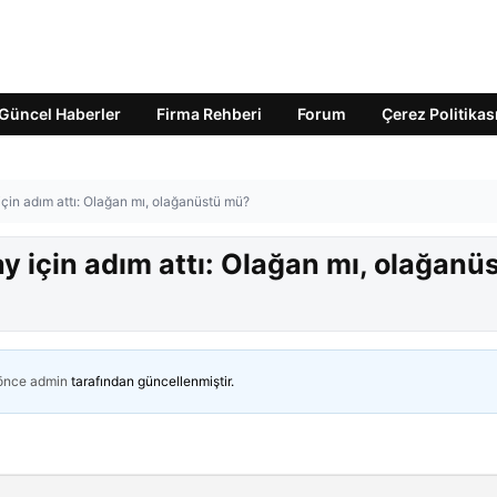
Güncel Haberler
Firma Rehberi
Forum
Çerez Politikas
için adım attı: Olağan mı, olağanüstü mü?
ay için adım attı: Olağan mı, olağanü
 önce
admin
tarafından güncellenmiştir.