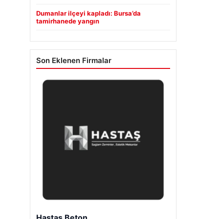
Dumanlar ilçeyi kapladı: Bursa’da
tamirhanede yangın
Son Eklenen Firmalar
Hastaş Beton