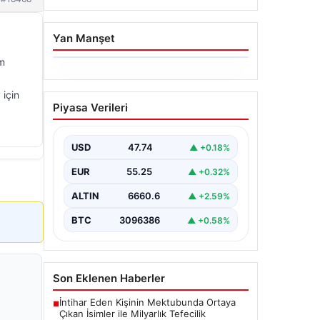
Yan Manşet
im
06.08.2026
 için
Dumanlar ilçeyi kapladı:
Piyasa Verileri
Bursa’da tamirhanede
yangın
USD
47.74
▲ +0.18%
EUR
55.25
▲ +0.32%
ALTIN
6660.6
▲ +2.59%
BTC
3096386
▲ +0.58%
Son Eklenen Haberler
İntihar Eden Kişinin Mektubunda Ortaya
■
Çıkan İsimler ile Milyarlık Tefecilik