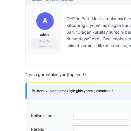
CHP’de Parti Meclisi toplantısı önc
A
Kılıçdaroğlu yönetimi, olağan kuru
Sarı, “Olağan kurultay sürecini b
admin
durumdayız” dedi. Özel cephesi ol
Anahtar
talimat vermesi dikkatlerden kaç
yönetici
1 yazı görüntüleniyor (toplam 1)
Bu konuyu yanıtlamak için giriş yapmış olmalısınız.
Kullanıcı adı:
Parola: