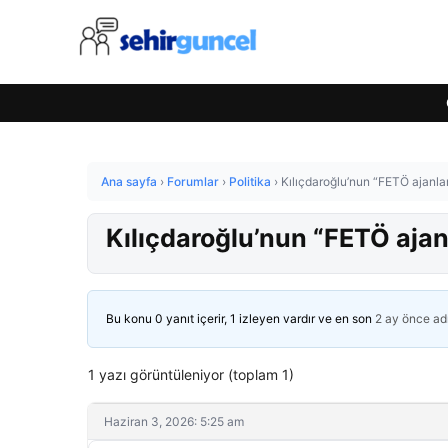
Ana sayfa
›
Forumlar
›
Politika
›
Kılıçdaroğlu’nun “FETÖ ajanları
Kılıçdaroğlu’nun “FETÖ ajanl
Bu konu 0 yanıt içerir, 1 izleyen vardır ve en son
2 ay önce
ad
1 yazı görüntüleniyor (toplam 1)
Haziran 3, 2026: 5:25 am