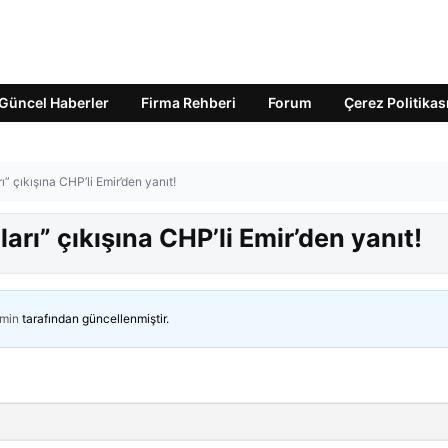
Güncel Haberler
Firma Rehberi
Forum
Çerez Politikas
” çıkışına CHP’li Emir’den yanıt!
arı” çıkışına CHP’li Emir’den yanıt!
min
tarafından güncellenmiştir.