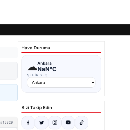
ı
Hava Durumu
☁
Ankara
NaN°C
ŞEHIR SEÇ
Bizi Takip Edin
#15329