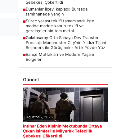
Şebekesi Çökertildi
Dumanlar ilçeyi kapladı: Bursa’da
■
tamirhanede yangın
Süreç yasası teklifi tamamlandı. İşte
■
madde madde kanun teklifi ve
gerekçelerinin tam metni
Galatasaray Orta Sahaya Dev Transfer
■
Pressajı: Manchester City’nin Yıldızı Tijjani
Reijnders ile Görüşmeler Artık Yüzde Yüz
Bahçe Mutfakları ve Modern Yaşam
■
Bölgeleri
Güncel
Ağustos 7, 2026
İntihar Eden Kişinin Mektubunda Ortaya
Çıkan İsimler ile Milyarlık Tefecilik
Şebekesi Çökertildi