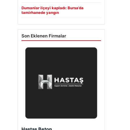
Dumanlar ilçeyi kapladı: Bursa’da
tamirhanede yangın
Son Eklenen Firmalar
Hastaş Beton