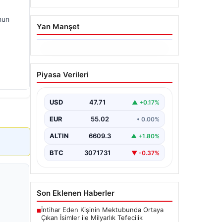
nun
Yan Manşet
06.08.2026
Dumanlar ilçeyi kapladı:
Piyasa Verileri
Bursa’da tamirhanede
yangın
USD
47.71
▲ +0.17%
EUR
55.02
• 0.00%
ALTIN
6609.3
▲ +1.80%
BTC
3071731
▼ -0.37%
Son Eklenen Haberler
İntihar Eden Kişinin Mektubunda Ortaya
■
Çıkan İsimler ile Milyarlık Tefecilik