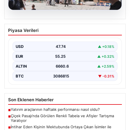
08.08.2026
Çiçek Pasajı’nda Görülen Renkli Tabela
Piyasa Verileri
ve Afişler Tartışma Yaratıyor
İstanbul'un en önemli simgelerinden biri olan Çiçek
Pasajı, son dönemde ön cephesine yerleştirilen
USD
47.74
▲ +0.18%
dondurmacı…
EUR
55.25
▲ +0.32%
ALTIN
6660.6
▲ +2.59%
BTC
3086815
▼ -0.31%
Son Eklenen Haberler
Yatırım araçlarının haftalık performansı nasıl oldu?
■
Çiçek Pasajı’nda Görülen Renkli Tabela ve Afişler Tartışma
■
Yaratıyor
İntihar Eden Kişinin Mektubunda Ortaya Çıkan İsimler ile
■