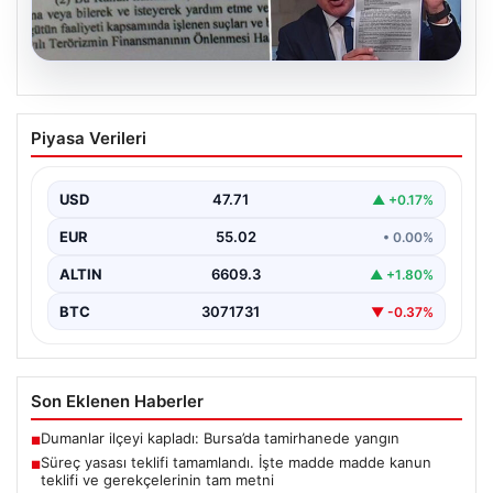
05.08.2026
Süreç yasası teklifi tamamlandı. İşte
Piyasa Verileri
madde madde kanun teklifi ve
gerekçelerinin tam metni
USD
47.71
▲ +0.17%
EUR
55.02
• 0.00%
ALTIN
6609.3
▲ +1.80%
BTC
3071731
▼ -0.37%
Son Eklenen Haberler
Dumanlar ilçeyi kapladı: Bursa’da tamirhanede yangın
■
Süreç yasası teklifi tamamlandı. İşte madde madde kanun
■
teklifi ve gerekçelerinin tam metni