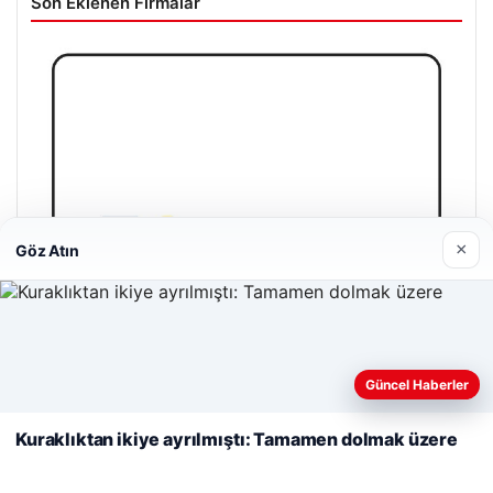
Son Eklenen Firmalar
×
Göz Atın
Web sitemizi nasıl kullandığınızı daha iyi anlayabilmek,
deneyiminizi kişiselleştirmek ve geliştirmek amacıyla çerezler
Güncel Haberler
kullanıyoruz.
Çerez Politikamız
Kuraklıktan ikiye ayrılmıştı: Tamamen dolmak üzere
Reddet
Kabul Et
Enes Kaplan Avukatlık Bürosu