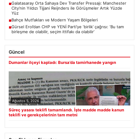
Galatasaray Orta Sahaya Dev Transfer Pressajı: Manchester
■
City’nin Yıldızı Tijjani Reijnders ile Görüşmeler Artık Yüzde
Yüz
Bahçe Mutfakları ve Modern Yaşam Bölgeleri
■
Gürsel Erol’dan CHP ve YENİ Parti’ye ‘birlik’ çağrısı: ‘Bu tam
■
birleşme de olabilir, seçim ittifakı da olabilir’
Güncel
Dumanlar ilçeyi kapladı: Bursa’da tamirhanede yangın
Ağustos 5, 2026
Süreç yasası teklifi tamamlandı. İşte madde madde kanun
teklifi ve gerekçelerinin tam metni