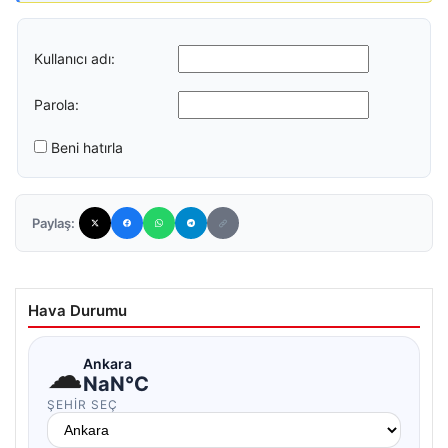
Kullanıcı adı:
Parola:
Beni hatırla
Paylaş:
Hava Durumu
☁
Ankara
NaN°C
ŞEHIR SEÇ