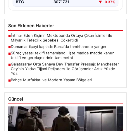
BTC
3071731
▼ -0.37%
Son Eklenen Haberler
İntihar Eden Kişinin Mektubunda Ortaya Çıkan İsimler ile
■
Milyarlık Tefecilik Şebekesi Çökertildi
Dumanlar ilçeyi kapladı: Bursa’da tamirhanede yangın
■
Süreç yasası teklifi tamamlandı. İşte madde madde kanun
■
teklifi ve gerekçelerinin tam metni
Galatasaray Orta Sahaya Dev Transfer Pressajı: Manchester
■
City’nin Yıldızı Tijjani Reijnders ile Görüşmeler Artık Yüzde
Yüz
Bahçe Mutfakları ve Modern Yaşam Bölgeleri
■
Güncel