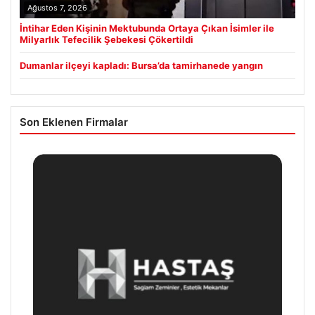
Ağustos 7, 2026
İntihar Eden Kişinin Mektubunda Ortaya Çıkan İsimler ile
Milyarlık Tefecilik Şebekesi Çökertildi
Dumanlar ilçeyi kapladı: Bursa’da tamirhanede yangın
Son Eklenen Firmalar