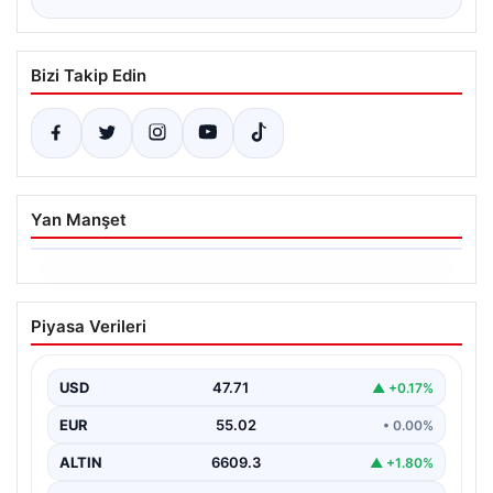
Bizi Takip Edin
Yan Manşet
06.08.2026
Dumanlar ilçeyi kapladı: Bursa’da
Piyasa Verileri
tamirhanede yangın
USD
47.71
▲ +0.17%
EUR
55.02
• 0.00%
ALTIN
6609.3
▲ +1.80%