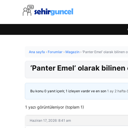
Ana sayfa
›
Forumlar
›
Magazin
›
‘Panter Emel’ olarak bilinen 
‘Panter Emel’ olarak bilinen
Bu konu 0 yanıt içerir, 1 izleyen vardır ve en son
1 ay 2 hafta
1 yazı görüntüleniyor (toplam 1)
Haziran 17, 2026: 8:41 am