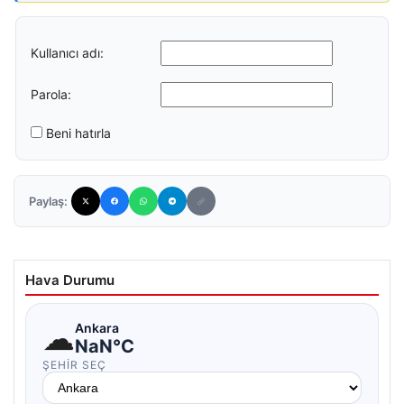
Kullanıcı adı:
Parola:
Beni hatırla
Paylaş:
Hava Durumu
☁
Ankara
NaN°C
ŞEHIR SEÇ