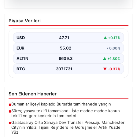
05.08.2026
Süreç yasası teklifi tamamlandı. İşte
Piyasa Verileri
madde madde kanun teklifi ve
gerekçelerinin tam metni
USD
47.71
▲ +0.17%
EUR
55.02
• 0.00%
ALTIN
6609.3
▲ +1.80%
BTC
3071731
▼ -0.37%
Son Eklenen Haberler
Dumanlar ilçeyi kapladı: Bursa’da tamirhanede yangın
■
Süreç yasası teklifi tamamlandı. İşte madde madde kanun
■
teklifi ve gerekçelerinin tam metni
Galatasaray Orta Sahaya Dev Transfer Pressajı: Manchester
■
City’nin Yıldızı Tijjani Reijnders ile Görüşmeler Artık Yüzde
Yüz