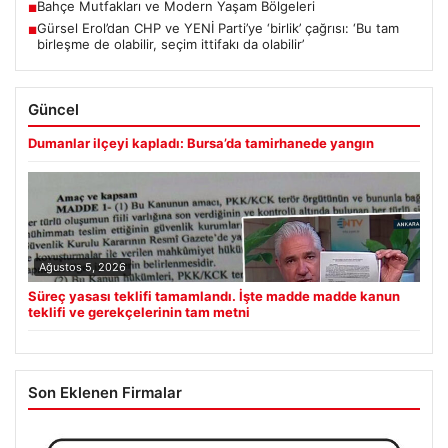
Bahçe Mutfakları ve Modern Yaşam Bölgeleri
■
Gürsel Erol’dan CHP ve YENİ Parti’ye ‘birlik’ çağrısı: ‘Bu tam
■
birleşme de olabilir, seçim ittifakı da olabilir’
Güncel
Dumanlar ilçeyi kapladı: Bursa’da tamirhanede yangın
Ağustos 5, 2026
Süreç yasası teklifi tamamlandı. İşte madde madde kanun
teklifi ve gerekçelerinin tam metni
Son Eklenen Firmalar