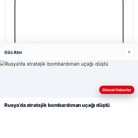
×
Göz Atın
Web sitemizi nasıl kullandığınızı daha iyi anlayabilmek,
deneyiminizi kişiselleştirmek ve geliştirmek amacıyla çerezler
Güncel Haberler
kullanıyoruz.
Çerez Politikamız
Rusya’da stratejik bombardıman uçağı düştü
Reddet
Kabul Et
Enes Kaplan Avukatlık Bürosu
Nisan 28, 2026