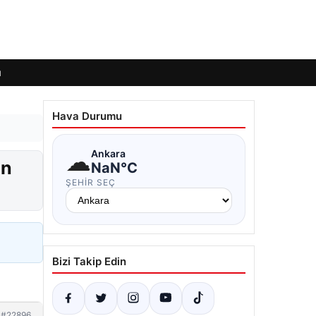
ı
Hava Durumu
☁
Ankara
ın
NaN°C
ŞEHIR SEÇ
Bizi Takip Edin
#22896