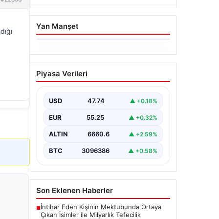
Yan Manşet
dığı
06.08.2026
Dumanlar ilçeyi kapladı:
Piyasa Verileri
Bursa’da tamirhanede
yangın
USD
47.74
▲ +0.18%
EUR
55.25
▲ +0.32%
ALTIN
6660.6
▲ +2.59%
BTC
3096386
▲ +0.58%
Son Eklenen Haberler
İntihar Eden Kişinin Mektubunda Ortaya
■
Çıkan İsimler ile Milyarlık Tefecilik