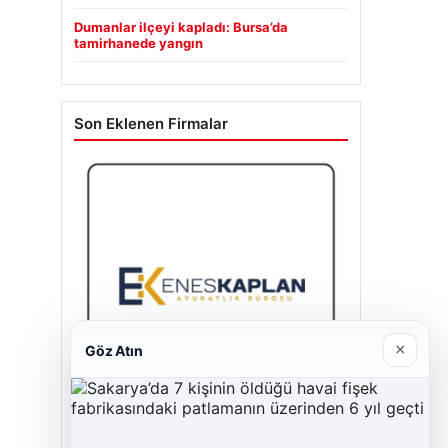
Dumanlar ilçeyi kapladı: Bursa’da
tamirhanede yangın
Son Eklenen Firmalar
×
Göz Atın
Enes Kaplan Avukatlık Bürosu