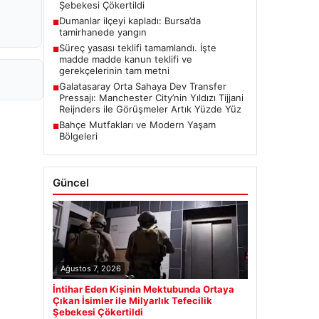
Şebekesi Çökertildi
Dumanlar ilçeyi kapladı: Bursa’da
■
tamirhanede yangın
Süreç yasası teklifi tamamlandı. İşte
■
madde madde kanun teklifi ve
gerekçelerinin tam metni
Galatasaray Orta Sahaya Dev Transfer
■
Pressajı: Manchester City’nin Yıldızı Tijjani
Reijnders ile Görüşmeler Artık Yüzde Yüz
Bahçe Mutfakları ve Modern Yaşam
■
Bölgeleri
Güncel
Ağustos 7, 2026
İntihar Eden Kişinin Mektubunda Ortaya
Çıkan İsimler ile Milyarlık Tefecilik
Şebekesi Çökertildi