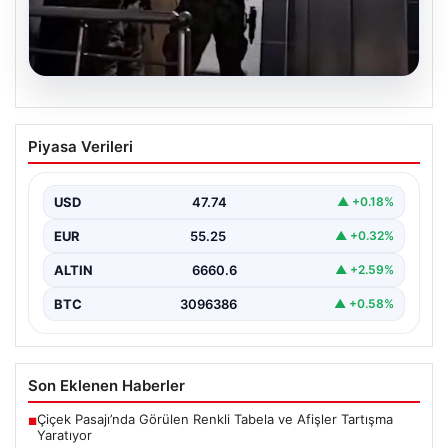
07.08.2026
İntihar Eden Kişinin Mektubunda Ortaya
Piyasa Verileri
Çıkan İsimler ile Milyarlık Tefecilik
Şebekesi Çökertildi
USD
47.74
▲ +0.18%
Elazığ'da, tefecilere borçlandığını belirterek yaşamına
son veren bir vatandaşın geride bıraktığı mektupta yer
EUR
55.25
▲ +0.32%
alan…
ALTIN
6660.6
▲ +2.59%
BTC
3096386
▲ +0.58%
Son Eklenen Haberler
Çiçek Pasajı’nda Görülen Renkli Tabela ve Afişler Tartışma
■
Yaratıyor