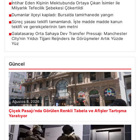
İntihar Eden Kişinin Mektubunda Ortaya Çıkan İsimler ile
■
Milyarlık Tefecilik Şebekesi Çökertildi
Dumanlar ilçeyi kapladı: Bursa’da tamirhanede yangın
■
Süreç yasası teklifi tamamlandı. İşte madde madde kanun
■
teklifi ve gerekçelerinin tam metni
Galatasaray Orta Sahaya Dev Transfer Pressajı: Manchester
■
City’nin Yıldızı Tijjani Reijnders ile Görüşmeler Artık Yüzde
Yüz
Güncel
Ağustos 8, 2026
Çiçek Pasajı’nda Görülen Renkli Tabela ve Afişler Tartışma
Yaratıyor