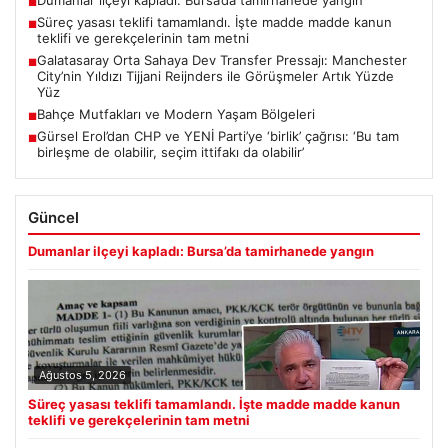
Dumanlar ilçeyi kapladı: Bursa’da tamirhanede yangın
■
Süreç yasası teklifi tamamlandı. İşte madde madde kanun
■
teklifi ve gerekçelerinin tam metni
Galatasaray Orta Sahaya Dev Transfer Pressajı: Manchester
■
City’nin Yıldızı Tijjani Reijnders ile Görüşmeler Artık Yüzde
Yüz
Bahçe Mutfakları ve Modern Yaşam Bölgeleri
■
Gürsel Erol’dan CHP ve YENİ Parti’ye ‘birlik’ çağrısı: ‘Bu tam
■
birleşme de olabilir, seçim ittifakı da olabilir’
Güncel
Dumanlar ilçeyi kapladı: Bursa’da tamirhanede yangın
Ağustos 5, 2026
Süreç yasası teklifi tamamlandı. İşte madde madde kanun
teklifi ve gerekçelerinin tam metni