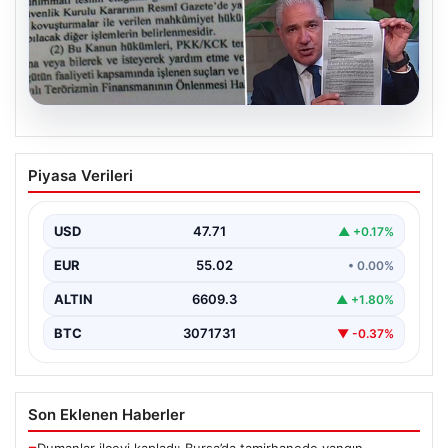
05.08.2026
Süreç yasası teklifi tamamlandı. İşte
Piyasa Verileri
madde madde kanun teklifi ve
gerekçelerinin tam metni
USD
47.71
▲ +0.17%
EUR
55.02
• 0.00%
ALTIN
6609.3
▲ +1.80%
BTC
3071731
▼ -0.37%
Son Eklenen Haberler