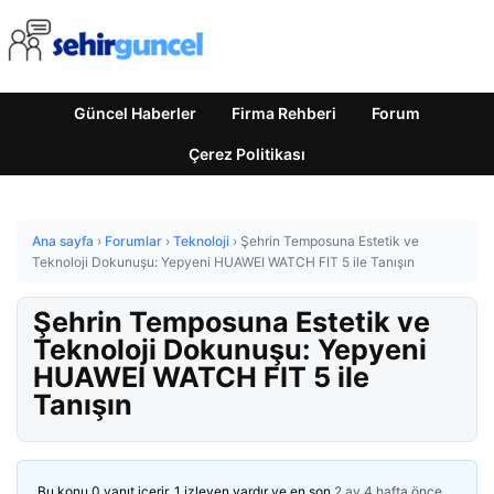
Güncel Haberler
Firma Rehberi
Forum
Çerez Politikası
Ana sayfa
›
Forumlar
›
Teknoloji
›
Şehrin Temposuna Estetik ve
Teknoloji Dokunuşu: Yepyeni HUAWEI WATCH FIT 5 ile Tanışın
Şehrin Temposuna Estetik ve
Teknoloji Dokunuşu: Yepyeni
HUAWEI WATCH FIT 5 ile
Tanışın
Bu konu 0 yanıt içerir, 1 izleyen vardır ve en son
2 ay 4 hafta önce