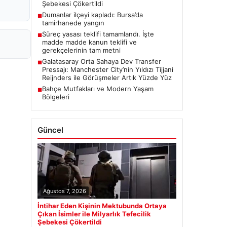
Şebekesi Çökertildi
Dumanlar ilçeyi kapladı: Bursa’da
■
tamirhanede yangın
Süreç yasası teklifi tamamlandı. İşte
■
madde madde kanun teklifi ve
gerekçelerinin tam metni
Galatasaray Orta Sahaya Dev Transfer
■
Pressajı: Manchester City’nin Yıldızı Tijjani
Reijnders ile Görüşmeler Artık Yüzde Yüz
Bahçe Mutfakları ve Modern Yaşam
■
Bölgeleri
Güncel
Ağustos 7, 2026
İntihar Eden Kişinin Mektubunda Ortaya
Çıkan İsimler ile Milyarlık Tefecilik
Şebekesi Çökertildi