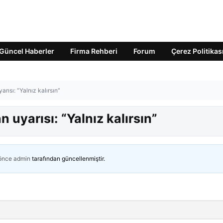
Güncel Haberler
Firma Rehberi
Forum
Çerez Politikas
rısı: “Yalnız kalırsın”
uyarısı: “Yalnız kalırsın”
 önce
admin
tarafından güncellenmiştir.