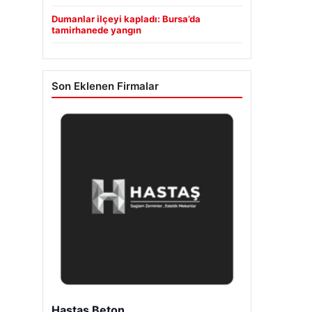
Dumanlar ilçeyi kapladı: Bursa’da
tamirhanede yangın
Son Eklenen Firmalar
Enes Kaplan Avukatlık Bürosu