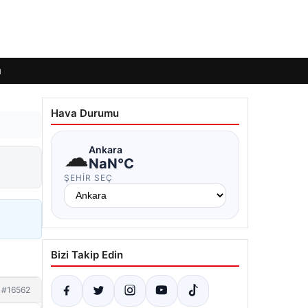
ı
Hava Durumu
☁
Ankara
NaN°C
ŞEHIR SEÇ
Bizi Takip Edin
#16562