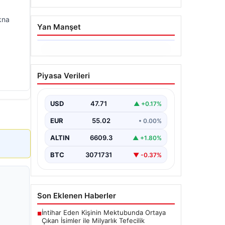
kna
Yan Manşet
06.08.2026
Dumanlar ilçeyi kapladı:
Piyasa Verileri
Bursa’da tamirhanede
yangın
USD
47.71
▲ +0.17%
EUR
55.02
• 0.00%
ALTIN
6609.3
▲ +1.80%
BTC
3071731
▼ -0.37%
Son Eklenen Haberler
İntihar Eden Kişinin Mektubunda Ortaya
■
Çıkan İsimler ile Milyarlık Tefecilik