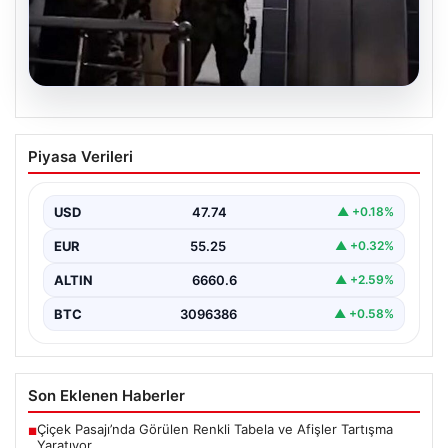
07.08.2026
İntihar Eden Kişinin Mektubunda Ortaya
Piyasa Verileri
Çıkan İsimler ile Milyarlık Tefecilik
Şebekesi Çökertildi
USD
47.74
▲ +0.18%
Elazığ'da, tefecilere borçlandığını belirterek yaşamına
son veren bir vatandaşın geride bıraktığı mektupta yer
EUR
55.25
▲ +0.32%
alan…
ALTIN
6660.6
▲ +2.59%
BTC
3096386
▲ +0.58%
Son Eklenen Haberler
Çiçek Pasajı’nda Görülen Renkli Tabela ve Afişler Tartışma
■
Yaratıyor