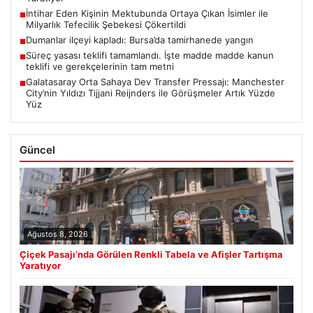
İntihar Eden Kişinin Mektubunda Ortaya Çıkan İsimler ile
■
Milyarlık Tefecilik Şebekesi Çökertildi
Dumanlar ilçeyi kapladı: Bursa’da tamirhanede yangın
■
Süreç yasası teklifi tamamlandı. İşte madde madde kanun
■
teklifi ve gerekçelerinin tam metni
Galatasaray Orta Sahaya Dev Transfer Pressajı: Manchester
■
City’nin Yıldızı Tijjani Reijnders ile Görüşmeler Artık Yüzde
Yüz
Güncel
Ağustos 8, 2026
Çiçek Pasajı’nda Görülen Renkli Tabela ve Afişler Tartışma
Yaratıyor