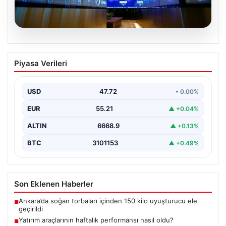
09.08.2026
Yatırım araçlarının haftalık performansı
Piyasa Verileri
nasıl oldu?
USD
47.72
• 0.00%
EUR
55.21
▲ +0.04%
ALTIN
6668.9
▲ +0.13%
BTC
3101153
▲ +0.49%
Son Eklenen Haberler
Ankara’da soğan torbaları içinden 150 kilo uyuşturucu ele
■
geçirildi
Yatırım araçlarının haftalık performansı nasıl oldu?
■