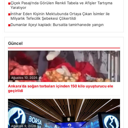
Çiçek Pasajı’nda Görülen Renkli Tabela ve Afişler Tartışma
■
Yaratıyor
İntihar Eden Kişinin Mektubunda Ortaya Çıkan İsimler ile
■
Milyarlık Tefecilik Şebekesi Çökertildi
Dumanlar ilçeyi kapladı: Bursa’da tamirhanede yangın
■
Güncel
Ağustos 10, 2026
Ankara’da soğan torbaları içinden 150 kilo uyuşturucu ele
geçirildi
Ağustos 9, 2026