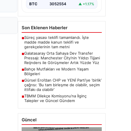
transfer planlarında orta saha
BTC
3052554
▲ +1.17%
bölgesine güçlü bir takviye yapma…
Son Eklenen Haberler
Süreç yasası teklifi tamamlandı. İşte
■
madde madde kanun teklifi ve
gerekçelerinin tam metni
Galatasaray Orta Sahaya Dev Transfer
■
Pressajı: Manchester City’nin Yıldızı Tijjani
Reijnders ile Görüşmeler Artık Yüzde Yüz
Bahçe Mutfakları ve Modern Yaşam
■
Bölgeleri
Gürsel Erol’dan CHP ve YENİ Parti’ye ‘birlik’
■
çağrısı: ‘Bu tam birleşme de olabilir, seçim
ittifakı da olabilir’
TBMM Dilekçe Komisyonu’na İlginç
■
Talepler ve Güncel Gündem
Güncel