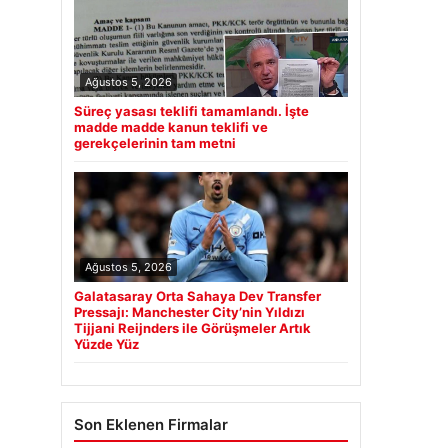
Ağustos 5, 2026
Süreç yasası teklifi tamamlandı. İşte
madde madde kanun teklifi ve
gerekçelerinin tam metni
Ağustos 5, 2026
Galatasaray Orta Sahaya Dev Transfer
Pressajı: Manchester City’nin Yıldızı
Tijjani Reijnders ile Görüşmeler Artık
Yüzde Yüz
Son Eklenen Firmalar