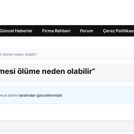
Güncel Haberler
Firma Rehberi
Forum
Çerez Politikas
i ölüme neden olabilir”
mesi ölüme neden olabilir”
 önce
admin
tarafından güncellenmiştir.