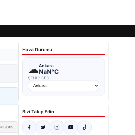
ı
Hava Durumu
☁
Ankara
NaN°C
ŞEHIR SEÇ
Bizi Takip Edin
#19389