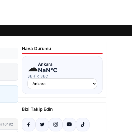
ı
Hava Durumu
☁
Ankara
NaN°C
ŞEHIR SEÇ
Bizi Takip Edin
#16492