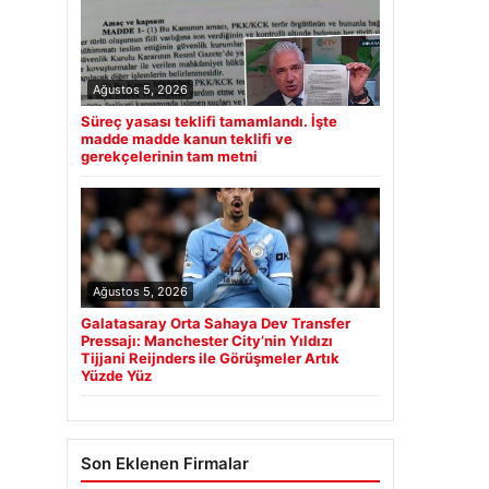
Ağustos 5, 2026
Süreç yasası teklifi tamamlandı. İşte
madde madde kanun teklifi ve
gerekçelerinin tam metni
Ağustos 5, 2026
Galatasaray Orta Sahaya Dev Transfer
Pressajı: Manchester City’nin Yıldızı
Tijjani Reijnders ile Görüşmeler Artık
Yüzde Yüz
Son Eklenen Firmalar