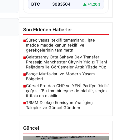
transfer planlarında orta saha
BTC
3083504
▲ +1.20%
bölgesine güçlü bir takviye yapma…
Son Eklenen Haberler
Süreç yasası teklifi tamamlandı. İşte
■
madde madde kanun teklifi ve
gerekçelerinin tam metni
Galatasaray Orta Sahaya Dev Transfer
■
Pressajı: Manchester City’nin Yıldızı Tijjani
Reijnders ile Görüşmeler Artık Yüzde Yüz
Bahçe Mutfakları ve Modern Yaşam
■
Bölgeleri
Gürsel Erol’dan CHP ve YENİ Parti’ye ‘birlik’
■
çağrısı: ‘Bu tam birleşme de olabilir, seçim
ittifakı da olabilir’
TBMM Dilekçe Komisyonu’na İlginç
■
Talepler ve Güncel Gündem
Güncel