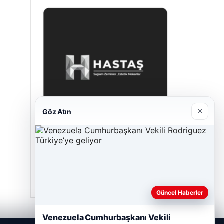
×
Göz Atın
Enes Kaplan Avukatlık Bürosu
Nisan 28, 2026
Güncel Haberler
Venezuela Cumhurbaşkanı Vekili