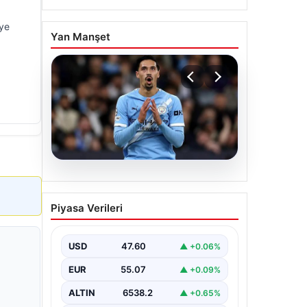
’ye
Yan Manşet
05.08.2026
Galatasaray Orta Sahaya
Piyasa Verileri
Dev Transfer Pressajı:
Manchester City’nin
Yıldızı Tijjani Reijnders ile
USD
47.60
▲ +0.06%
Görüşmeler Artık Yüzde
EUR
55.07
▲ +0.09%
Yüz
ALTIN
6538.2
▲ +0.65%
Galatasaray, yeni sezon için olası