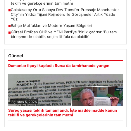
teklifi ve gerekçelerinin tam metni
Galatasaray Orta Sahaya Dev Transfer Pressajı: Manchester
■
City’nin Yıldızı Tijjani Reijnders ile Görüşmeler Artık Yüzde
Yüz
Bahçe Mutfakları ve Modern Yaşam Bölgeleri
■
Gürsel Erol’dan CHP ve YENİ Parti’ye ‘birlik’ çağrısı: ‘Bu tam
■
birleşme de olabilir, seçim ittifakı da olabilir’
Güncel
Dumanlar ilçeyi kapladı: Bursa’da tamirhanede yangın
Ağustos 5, 2026
Süreç yasası teklifi tamamlandı. İşte madde madde kanun
teklifi ve gerekçelerinin tam metni