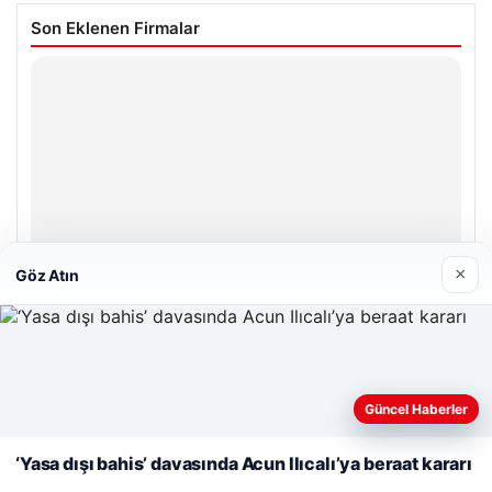
Son Eklenen Firmalar
×
Göz Atın
Web sitemizi nasıl kullandığınızı daha iyi anlayabilmek,
deneyiminizi kişiselleştirmek ve geliştirmek amacıyla çerezler
Güncel Haberler
kullanıyoruz.
Çerez Politikamız
‘Yasa dışı bahis’ davasında Acun Ilıcalı’ya beraat kararı
Reddet
Kabul Et