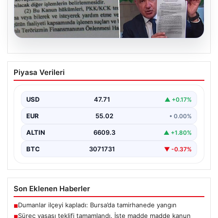
05.08.2026
Süreç yasası teklifi tamamlandı. İşte
Piyasa Verileri
madde madde kanun teklifi ve
gerekçelerinin tam metni
USD
47.71
▲ +0.17%
EUR
55.02
• 0.00%
ALTIN
6609.3
▲ +1.80%
BTC
3071731
▼ -0.37%
Son Eklenen Haberler
Dumanlar ilçeyi kapladı: Bursa’da tamirhanede yangın
■
Süreç yasası teklifi tamamlandı. İşte madde madde kanun
■