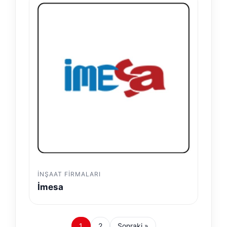
İNŞAAT FIRMALARI
İmesa
1
2
Sonraki »