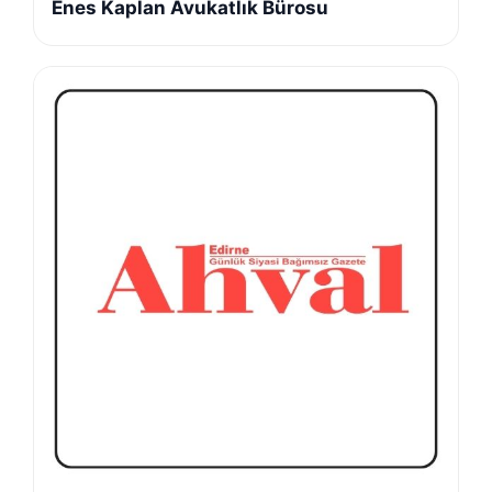
Enes Kaplan Avukatlık Bürosu