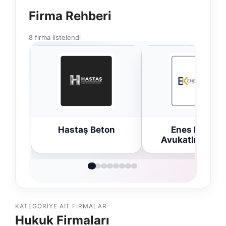
Firma Rehberi
8 firma listelendi
n
Enes Kaplan
Trend Yapı Akus
Avukatlık Bürosu
KATEGORIYE AIT FIRMALAR
Hukuk Firmaları