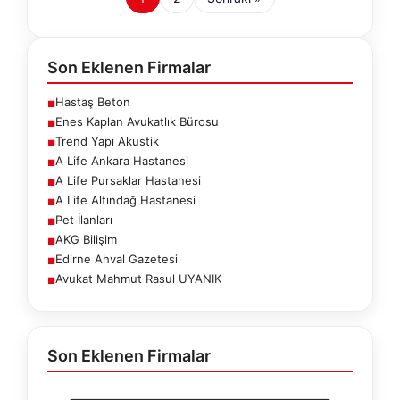
Son Eklenen Firmalar
Hastaş Beton
■
Enes Kaplan Avukatlık Bürosu
■
Trend Yapı Akustik
■
A Life Ankara Hastanesi
■
A Life Pursaklar Hastanesi
■
A Life Altındağ Hastanesi
■
Pet İlanları
■
AKG Bilişim
■
Edirne Ahval Gazetesi
■
Avukat Mahmut Rasul UYANIK
■
Son Eklenen Firmalar