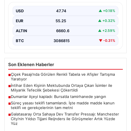
Şebekesi Çökertildi
USD
47.74
▲ +0.18%
Elazığ'da, tefecilere borçlandığını belirterek yaşamına
son veren bir vatandaşın geride bıraktığı mektupta yer
EUR
55.25
▲ +0.32%
alan…
ALTIN
6660.6
▲ +2.59%
BTC
3086815
▼ -0.31%
Son Eklenen Haberler
Çiçek Pasajı’nda Görülen Renkli Tabela ve Afişler Tartışma
■
Yaratıyor
İntihar Eden Kişinin Mektubunda Ortaya Çıkan İsimler ile
■
Milyarlık Tefecilik Şebekesi Çökertildi
Dumanlar ilçeyi kapladı: Bursa’da tamirhanede yangın
■
Süreç yasası teklifi tamamlandı. İşte madde madde kanun
■
teklifi ve gerekçelerinin tam metni
Galatasaray Orta Sahaya Dev Transfer Pressajı: Manchester
■
City’nin Yıldızı Tijjani Reijnders ile Görüşmeler Artık Yüzde
Yüz