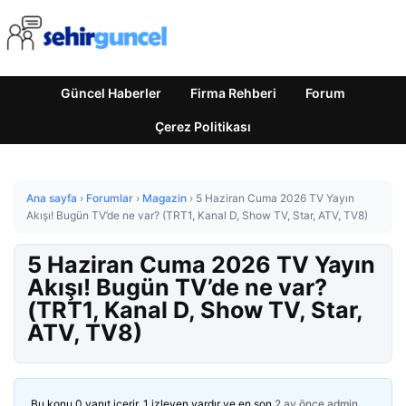
Güncel Haberler
Firma Rehberi
Forum
Çerez Politikası
Ana sayfa
›
Forumlar
›
Magazin
›
5 Haziran Cuma 2026 TV Yayın
Akışı! Bugün TV’de ne var? (TRT1, Kanal D, Show TV, Star, ATV, TV8)
5 Haziran Cuma 2026 TV Yayın
Akışı! Bugün TV’de ne var?
(TRT1, Kanal D, Show TV, Star,
ATV, TV8)
Bu konu 0 yanıt içerir, 1 izleyen vardır ve en son
2 ay önce
admin