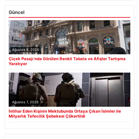
Güncel
Ağustos 8, 2026
Çiçek Pasajı’nda Görülen Renkli Tabela ve Afişler Tartışma
Yaratıyor
Ağustos 7, 2026
İntihar Eden Kişinin Mektubunda Ortaya Çıkan İsimler ile
Milyarlık Tefecilik Şebekesi Çökertildi