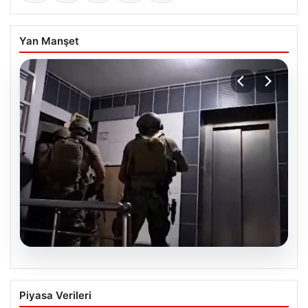
Yan Manşet
07.08.2026
İntihar Eden Kişinin Mektubunda Ortaya
Piyasa Verileri
Çıkan İsimler ile Milyarlık Tefecilik