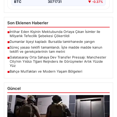
BTC
3071731
▼ -0.37%
Son Eklenen Haberler
İntihar Eden Kişinin Mektubunda Ortaya Çıkan İsimler ile
■
Milyarlık Tefecilik Şebekesi Çökertildi
Dumanlar ilçeyi kapladı: Bursa’da tamirhanede yangın
■
Süreç yasası teklifi tamamlandı. İşte madde madde kanun
■
teklifi ve gerekçelerinin tam metni
Galatasaray Orta Sahaya Dev Transfer Pressajı: Manchester
■
City’nin Yıldızı Tijjani Reijnders ile Görüşmeler Artık Yüzde
Yüz
Bahçe Mutfakları ve Modern Yaşam Bölgeleri
■
Güncel