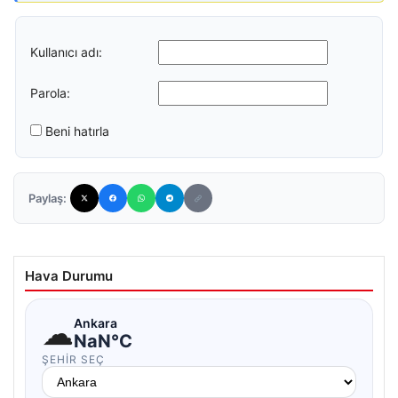
Kullanıcı adı:
Parola:
Beni hatırla
Paylaş:
Hava Durumu
☁
Ankara
NaN°C
ŞEHIR SEÇ