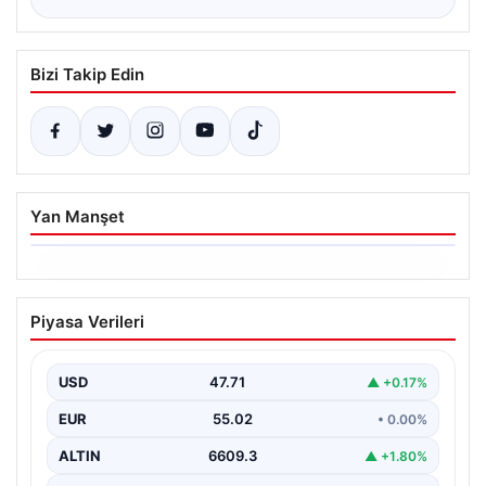
Bizi Takip Edin
Yan Manşet
06.08.2026
Dumanlar ilçeyi kapladı: Bursa’da
Piyasa Verileri
tamirhanede yangın
USD
47.71
▲ +0.17%
EUR
55.02
• 0.00%
ALTIN
6609.3
▲ +1.80%