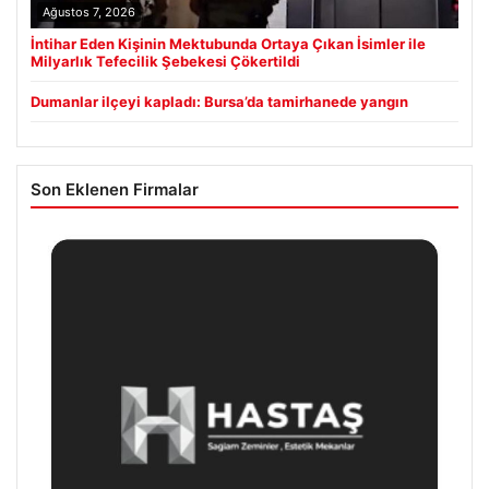
Ağustos 7, 2026
İntihar Eden Kişinin Mektubunda Ortaya Çıkan İsimler ile
Milyarlık Tefecilik Şebekesi Çökertildi
Dumanlar ilçeyi kapladı: Bursa’da tamirhanede yangın
Son Eklenen Firmalar