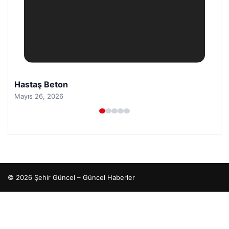
Hastaş Beton
Mayıs 26, 2026
© 2026 Şehir Güncel – Güncel Haberler
o