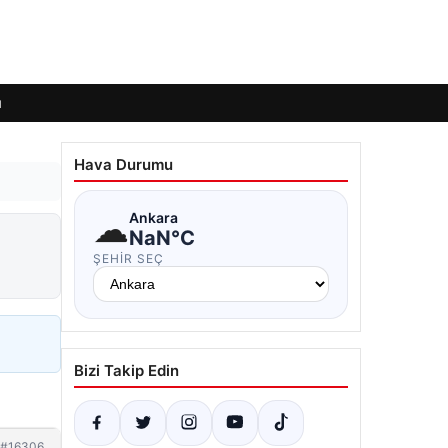
ı
Hava Durumu
☁
Ankara
NaN°C
ŞEHIR SEÇ
Bizi Takip Edin
#16306