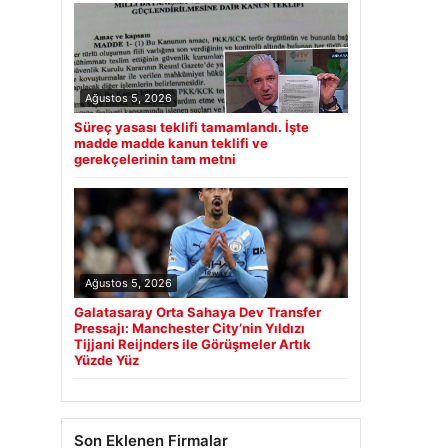
Ağustos 5, 2026
Süreç yasası teklifi tamamlandı. İşte
madde madde kanun teklifi ve
gerekçelerinin tam metni
Ağustos 5, 2026
Galatasaray Orta Sahaya Dev Transfer
Pressajı: Manchester City’nin Yıldızı
Tijjani Reijnders ile Görüşmeler Artık
Yüzde Yüz
Son Eklenen Firmalar