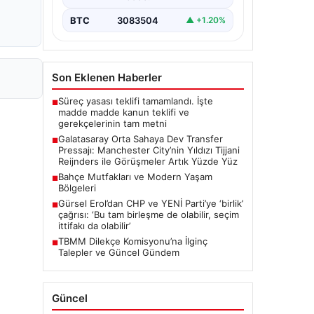
BTC
3083504
▲ +1.20%
Son Eklenen Haberler
Süreç yasası teklifi tamamlandı. İşte
■
madde madde kanun teklifi ve
gerekçelerinin tam metni
Galatasaray Orta Sahaya Dev Transfer
■
Pressajı: Manchester City’nin Yıldızı Tijjani
Reijnders ile Görüşmeler Artık Yüzde Yüz
Bahçe Mutfakları ve Modern Yaşam
■
Bölgeleri
Gürsel Erol’dan CHP ve YENİ Parti’ye ‘birlik’
■
çağrısı: ‘Bu tam birleşme de olabilir, seçim
ittifakı da olabilir’
TBMM Dilekçe Komisyonu’na İlginç
■
Talepler ve Güncel Gündem
Güncel