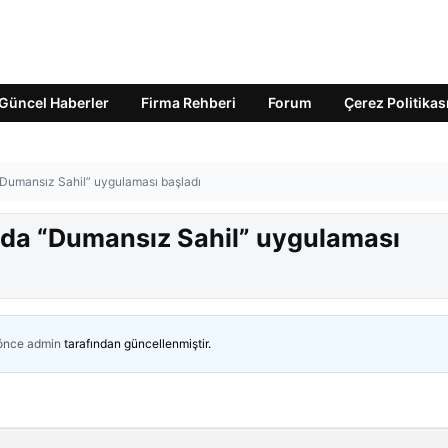
Güncel Haberler
Firma Rehberi
Forum
Çerez Politikas
 “Dumansız Sahil” uygulaması başladı
’nda “Dumansız Sahil” uygulaması
 önce
admin
tarafından güncellenmiştir.