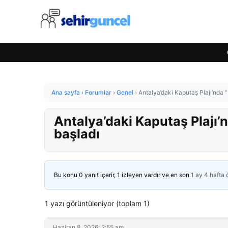
Ana sayfa
›
Forumlar
›
Genel
›
Antalya’daki Kaputaş Plajı’nda
Antalya’daki Kaputaş Plajı
başladı
Bu konu 0 yanıt içerir, 1 izleyen vardır ve en son
1 ay 4 hafta
1 yazı görüntüleniyor (toplam 1)
Haziran 8, 2026: 2:55 am