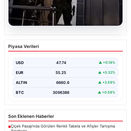
07.08.2026
İntihar Eden Kişinin Mektubunda Ortaya
Piyasa Verileri
Çıkan İsimler ile Milyarlık Tefecilik
Şebekesi Çökertildi
USD
47.74
▲ +0.18%
Elazığ'da, tefecilere borçlandığını belirterek yaşamına
son veren bir vatandaşın geride bıraktığı mektupta yer
EUR
55.25
▲ +0.32%
alan…
ALTIN
6660.6
▲ +2.59%
BTC
3096386
▲ +0.58%
Son Eklenen Haberler
Çiçek Pasajı’nda Görülen Renkli Tabela ve Afişler Tartışma
■
Yaratıyor