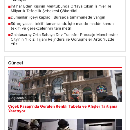
İntihar Eden Kişinin Mektubunda Ortaya Çıkan İsimler ile
■
Milyarlık Tefecilik Şebekesi Çökertildi
Dumanlar ilçeyi kapladı: Bursa’da tamirhanede yangın
■
Süreç yasası teklifi tamamlandı. İşte madde madde kanun
■
teklifi ve gerekçelerinin tam metni
Galatasaray Orta Sahaya Dev Transfer Pressajı: Manchester
■
City’nin Yıldızı Tijjani Reijnders ile Görüşmeler Artık Yüzde
Yüz
Güncel
Ağustos 8, 2026
Çiçek Pasajı’nda Görülen Renkli Tabela ve Afişler Tartışma
Yaratıyor