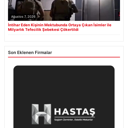
Ağustos 7, 2026
İntihar Eden Kişinin Mektubunda Ortaya Çıkan İsimler ile
Milyarlık Tefecilik Şebekesi Çökertildi
Son Eklenen Firmalar