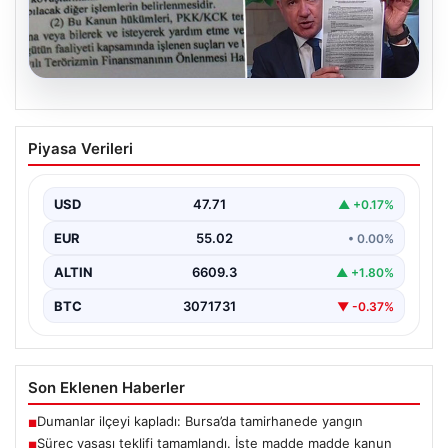
05.08.2026
Süreç yasası teklifi tamamlandı. İşte
Piyasa Verileri
madde madde kanun teklifi ve
gerekçelerinin tam metni
USD
47.71
▲ +0.17%
EUR
55.02
• 0.00%
ALTIN
6609.3
▲ +1.80%
BTC
3071731
▼ -0.37%
Son Eklenen Haberler
Dumanlar ilçeyi kapladı: Bursa’da tamirhanede yangın
■
Süreç yasası teklifi tamamlandı. İşte madde madde kanun
■