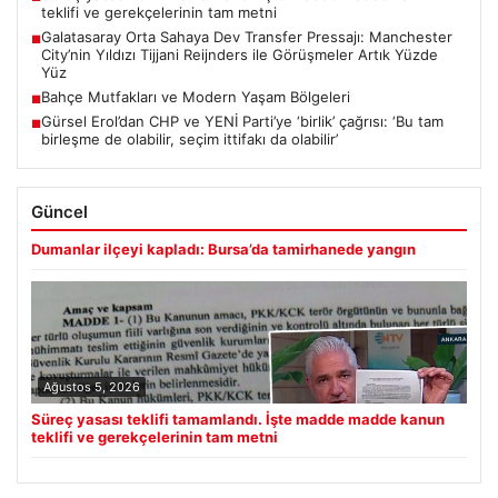
teklifi ve gerekçelerinin tam metni
Galatasaray Orta Sahaya Dev Transfer Pressajı: Manchester
■
City’nin Yıldızı Tijjani Reijnders ile Görüşmeler Artık Yüzde
Yüz
Bahçe Mutfakları ve Modern Yaşam Bölgeleri
■
Gürsel Erol’dan CHP ve YENİ Parti’ye ‘birlik’ çağrısı: ‘Bu tam
■
birleşme de olabilir, seçim ittifakı da olabilir’
Güncel
Dumanlar ilçeyi kapladı: Bursa’da tamirhanede yangın
Ağustos 5, 2026
Süreç yasası teklifi tamamlandı. İşte madde madde kanun
teklifi ve gerekçelerinin tam metni