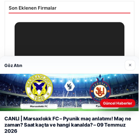
Son Eklenen Firmalar
×
Göz Atın
Güncel Haberler
Web sitemizi nasıl kullandığınızı daha iyi anlayabilmek,
deneyiminizi kişiselleştirmek ve geliştirmek amacıyla çerezler
CANLI | Marsaxlokk FC – Pyunik maç anlatımı! Maç ne
kullanıyoruz.
Çerez Politikamız
zaman? Saat kaçta ve hangi kanalda? – 09 Temmuz
2026
Reddet
Kabul Et