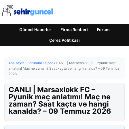
Güncel Haberler
Firma Rehberi
Forum
Çerez Politikası
Ana sayfa
›
Forumlar
›
Spor
›
CANLI | Marsaxlokk FC – Pyunik maç
anlatımı! Maç ne zaman? Saat kaçta ve hangi kanalda? – 09 Temmuz
2026
CANLI | Marsaxlokk FC –
Pyunik maç anlatımı! Maç ne
zaman? Saat kaçta ve hangi
kanalda? – 09 Temmuz 2026