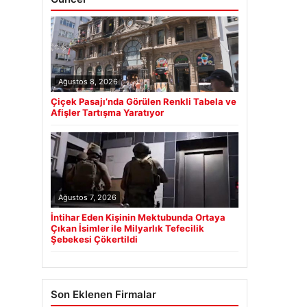
Ağustos 8, 2026
Çiçek Pasajı’nda Görülen Renkli Tabela ve
Afişler Tartışma Yaratıyor
Ağustos 7, 2026
İntihar Eden Kişinin Mektubunda Ortaya
Çıkan İsimler ile Milyarlık Tefecilik
Şebekesi Çökertildi
Son Eklenen Firmalar