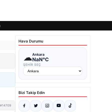
ı
Hava Durumu
☁
Ankara
NaN°C
ŞEHIR SEÇ
Bizi Takip Edin
#14709