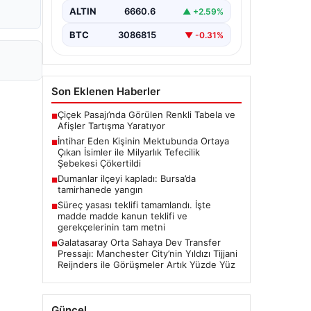
belirterek yaşamına son veren bir
ALTIN
6660.6
▲ +2.59%
vatandaşın geride bıraktığı mektupta
yer alan…
BTC
3086815
▼ -0.31%
Son Eklenen Haberler
Çiçek Pasajı’nda Görülen Renkli Tabela ve
■
Afişler Tartışma Yaratıyor
İntihar Eden Kişinin Mektubunda Ortaya
■
Çıkan İsimler ile Milyarlık Tefecilik
Şebekesi Çökertildi
Dumanlar ilçeyi kapladı: Bursa’da
■
tamirhanede yangın
Süreç yasası teklifi tamamlandı. İşte
■
madde madde kanun teklifi ve
gerekçelerinin tam metni
Galatasaray Orta Sahaya Dev Transfer
■
Pressajı: Manchester City’nin Yıldızı Tijjani
Reijnders ile Görüşmeler Artık Yüzde Yüz
Güncel