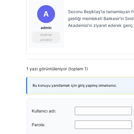
Sezonu Beşiktaş’ta tamamlayan F
A
geldiği memleketi Balıkesir’in Sındı
Akademisi’ni ziyaret ederek genç s
admin
Anahtar
yönetici
1 yazı görüntüleniyor (toplam 1)
Bu konuyu yanıtlamak için giriş yapmış olmalısınız.
Kullanıcı adı:
Parola: