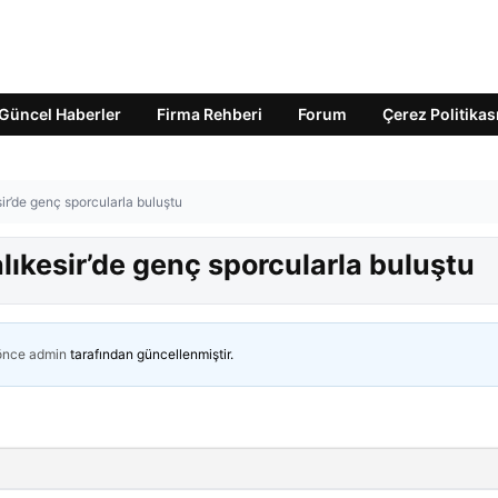
Güncel Haberler
Firma Rehberi
Forum
Çerez Politikas
r’de genç sporcularla buluştu
ıkesir’de genç sporcularla buluştu
 önce
admin
tarafından güncellenmiştir.