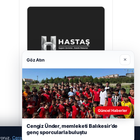
×
Göz Atın
Hastaş Beton
Mayıs 26, 2026
Güncel Haberler
Cengiz Ünder, memleketi Balıkesir’de
genç sporcularla buluştu
ıyoruz.
Çerez Politikamız
Reddet
Kabul Et