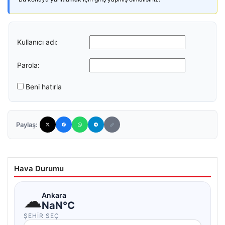
Kullanıcı adı:
Parola:
Beni hatırla
Paylaş:
Hava Durumu
☁
Ankara
NaN°C
ŞEHIR SEÇ