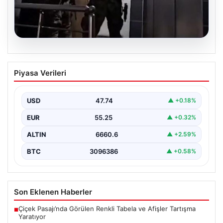
07.08.2026
İntihar Eden Kişinin Mektubunda Ortaya
Piyasa Verileri
Çıkan İsimler ile Milyarlık Tefecilik
Şebekesi Çökertildi
USD
47.74
▲ +0.18%
Elazığ'da, tefecilere borçlandığını belirterek yaşamına
son veren bir vatandaşın geride bıraktığı mektupta yer
EUR
55.25
▲ +0.32%
alan…
ALTIN
6660.6
▲ +2.59%
BTC
3096386
▲ +0.58%
Son Eklenen Haberler
Çiçek Pasajı’nda Görülen Renkli Tabela ve Afişler Tartışma
■
Yaratıyor