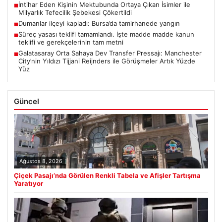
İntihar Eden Kişinin Mektubunda Ortaya Çıkan İsimler ile
■
Milyarlık Tefecilik Şebekesi Çökertildi
Dumanlar ilçeyi kapladı: Bursa’da tamirhanede yangın
■
Süreç yasası teklifi tamamlandı. İşte madde madde kanun
■
teklifi ve gerekçelerinin tam metni
Galatasaray Orta Sahaya Dev Transfer Pressajı: Manchester
■
City’nin Yıldızı Tijjani Reijnders ile Görüşmeler Artık Yüzde
Yüz
Güncel
Ağustos 8, 2026
Çiçek Pasajı’nda Görülen Renkli Tabela ve Afişler Tartışma
Yaratıyor